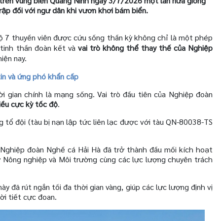
 trên vùng biển Quảng Ninh ngày 3/7/2026 một lần nữa gióng
rập đối với ngư dân khi vươn khơi bám biển.
n bộ 7 thuyền viên được cứu sống thần kỳ không chỉ là một phép
 tinh thần đoàn kết và
vai trò không thể thay thế của Nghiệp
iện nay.
tin và ứng phó khẩn cấp
i gian chính là mạng sống. Vai trò đầu tiên của Nghiệp đoàn
iều cực kỳ tốc độ
.
g tổ đội (tàu bị nạn lập tức liên lạc được với tàu QN-80038-TS
, Nghiệp đoàn Nghề cá Hải Hà đã trở thành đầu mối kích hoạt
ở Nông nghiệp và Môi trường cùng các lực lượng chuyên trách
y đã rút ngắn tối đa thời gian vàng, giúp các lực lượng định vị
ời tiết cực đoan.