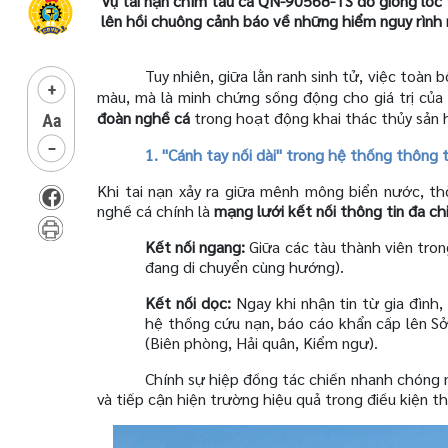
Vụ tai nạn chìm tàu cá QN-90568-TS do giông lốc
lên hồi chuông cảnh báo về những hiểm nguy rình 
Tuy nhiên, giữa lằn ranh sinh tử, việc toà
màu, mà là minh chứng sống động cho giá trị của
đoàn nghề cá
trong hoạt động khai thác thủy sản h
1. "Cánh tay nối dài" trong hệ thống thông 
Khi tai nạn xảy ra giữa mênh mông biển nước, thờ
nghề cá chính là
mạng lưới kết nối thông tin đa ch
Kết nối ngang:
Giữa các tàu thành viên tron
đang di chuyển cùng hướng).
Kết nối dọc:
Ngay khi nhận tin từ gia đình
hệ thống cứu nạn, báo cáo khẩn cấp lên S
(Biên phòng, Hải quân, Kiểm ngư).
Chính sự hiệp đồng tác chiến nhanh chóng nà
và tiếp cận hiện trường hiệu quả trong điều kiện th