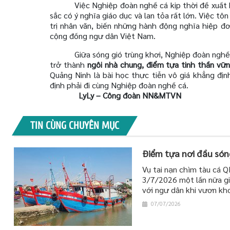
Việc Nghiệp đoàn nghề cá kịp thời đề xuất
sắc có ý nghĩa giáo dục và lan tỏa rất lớn. Việc t
trị nhân văn, biến những hành động nghĩa hiệp đ
cộng đồng ngư dân Việt Nam.
Giữa sóng gió trùng khơi, Nghiệp đoàn nghề
trở thành
ngôi nhà chung, điểm tựa tinh thần vữ
Quảng Ninh là bài học thực tiễn vô giá khẳng địn
định phải đi cùng Nghiệp đoàn nghề cá.
LyLy – Công đoàn NN&MTVN
TIN CÙNG CHUYÊN MỤC
Điểm tựa nơi đầu són
Vụ tai nạn chìm tàu cá 
3/7/2026 một lần nữa gi
với ngư dân khi vươn kh
07/07/2026