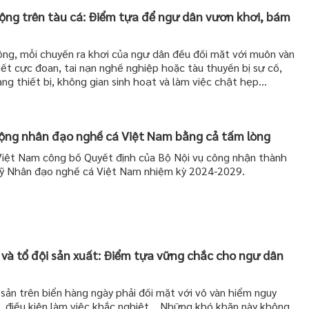
động trên tàu cá: Điểm tựa để ngư dân vươn khơi, bám
ng, mỗi chuyến ra khơi của ngư dân đều đối mặt với muôn vàn
 tiết cực đoan, tai nạn nghề nghiệp hoặc tàu thuyền bị sự cố,
ng thiết bị, không gian sinh hoạt và làm việc chật hẹp…
ộng nhân đạo nghề cá Việt Nam bằng cả tấm lòng
iệt Nam công bố Quyết định của Bộ Nội vụ công nhận thành
uỹ Nhân đạo nghề cá Việt Nam nhiệm kỳ 2024-2029.
và tổ đội sản xuất: Điểm tựa vững chắc cho ngư dân
sản trên biển hàng ngày phải đối mặt với vô vàn hiểm nguy
ạn, điều kiện làm việc khắc nghiệt... Những khó khăn này không