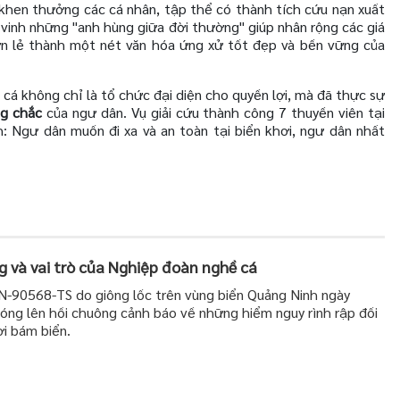
 khen thưởng các cá nhân, tập thể có thành tích cứu nạn xuất
ôn vinh những "anh hùng giữa đời thường" giúp nhân rộng các giá
ơn lẻ thành một nét văn hóa ứng xử tốt đẹp và bền vững của
 cá không chỉ là tổ chức đại diện cho quyền lợi, mà đã thực sự
ng chắc
của ngư dân. Vụ giải cứu thành công 7 thuyền viên tại
h: Ngư dân muốn đi xa và an toàn tại biển khơi, ngư dân nhất
g và vai trò của Nghiệp đoàn nghề cá
QN-90568-TS do giông lốc trên vùng biển Quảng Ninh ngày
óng lên hồi chuông cảnh báo về những hiểm nguy rình rập đối
ơi bám biển.