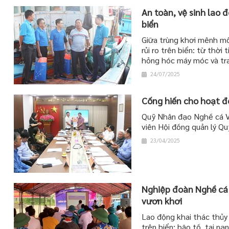
An toàn, vệ sinh lao 
biển
Giữa trùng khơi mênh mô
rủi ro trên biển: từ thời
hỏng hóc máy móc và tra
24/07/2025
Cống hiến cho hoạt đ
Quỹ Nhân đạo Nghề cá V
viên Hội đồng quản lý Q
23/04/2025
Nghiệp đoàn Nghề cá 
vươn khơi
Lao động khai thác thủy 
trên biển: bão tố, tai n