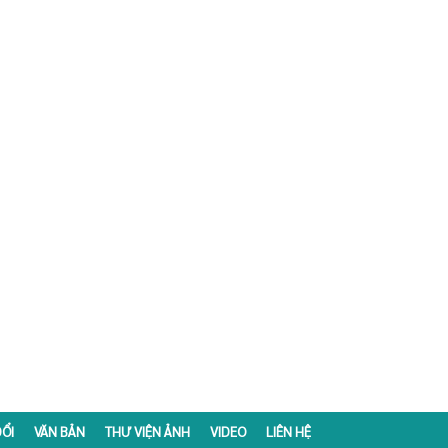
ỔI
VĂN BẢN
THƯ VIỆN ẢNH
VIDEO
LIÊN HỆ