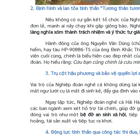
2. Định hình và lan tỏa tinh thần "Tương thân tươ
Nếu không có sự gắn kết tổ chức của Nghiệ
đơn lẻ, mạnh ai nấy chạy khi gặp giông bão. Ng
làng nghĩa xóm thành trách nhiệm và ý thức tự giá
Hành động của ông Nguyễn Văn Dũng (chủ 
hiểm, hay tàu HP-90886-TS của ông Đinh Khắc Than
viên cuối cùng, chính là biểu hiện cao đẹp nhất 
đoàn. Họ hiểu rằng:
Cứu bạn cũng chính là cứu mì
3. Trụ cột hậu phương và bảo vệ quyền lợi 
Vai trò của Nghiệp đoàn nghề cá không dừng lại k
mất ngư lưới cụ là mất đi sinh kế, đẩy gia đình và
Ngay lập tức, Nghiệp đoàn nghề cá Hải Hà
các ban ngành xem xét hỗ trợ tài chính, giúp đỡ g
đóng vai trò như một
bệ đỡ an sinh xã hội
, tiế
hoảng, tái sản xuất và tiếp tục ra khơi.
4. Động lực tinh thần qua công tác thi đua