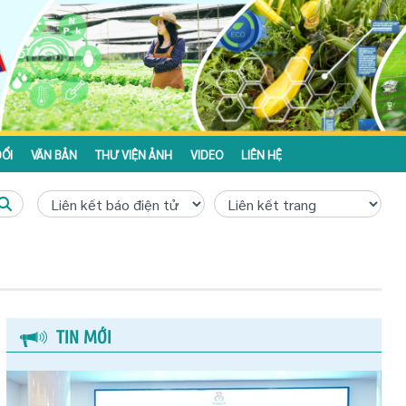
ỔI
VĂN BẢN
THƯ VIỆN ẢNH
VIDEO
LIÊN HỆ
TIN MỚI