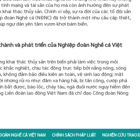
n tính mạng và tài sản của họ mà còn ảnh hưởng đến sự phát
khai thác thủy sản. Chính vì vậy, sự ra đời của các tổ đội sản
iệp đoàn Nghề cá (NĐNC) đã trở thành một nhu cầu cấp thiết,
iúp ngư dân yên tâm vươn khơi bám biển.
 thành và phát triển của Nghiệp đoàn Nghề cá Việt
g khai thác thủy sản trên biển phải làm việc trong môi
ệc khắc nghiệt, chịu tác động trực tiếp bởi nắng nóng, sóng
ớn, không đảm bảo điều kiện an toàn, vệ sinh lao động; mặt
ới những rủi ro như: đâm va hàng hải, bị tấn công, cướp phá
nh bắt được, bão lốc, cháy tàu, ngã đuối nước nguy hiểm đến
ổng Liên đoàn lao động Việt Nam đã chỉ đạo Công đoàn Nông
ĐOÀN NGHỀ CÁ VIỆT NAM
CHÍNH SÁCH PHÁP LUẬT
NGHIÊN CỨU TRAO Đ