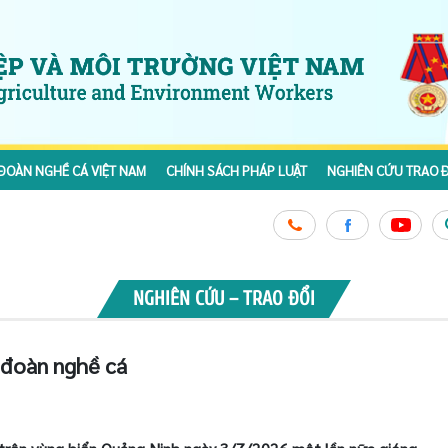
ĐOÀN NGHỀ CÁ VIỆT NAM
CHÍNH SÁCH PHÁP LUẬT
NGHIÊN CỨU TRAO Đ
NGHIÊN CỨU – TRAO ĐỔI
 đoàn nghề cá