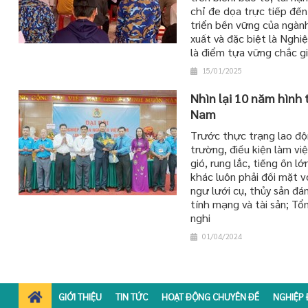
chỉ đe dọa trực tiếp đế
triển bền vững của ngành 
xuất và đặc biệt là Ngh
là điểm tựa vững chắc g
15/01/2025
Nhìn lại 10 năm hình
Nam
Trước thực trạng lao độn
trường, điều kiện làm vi
gió, rung lắc, tiếng ồn l
khác luôn phải đối mặt v
ngư lưới cụ, thủy sản đá
tính mạng và tài sản; T
nghi
01/04/2024
GIỚI THIỆU
TIN TỨC
HOẠT ĐỘNG CHUYÊN ĐỀ
NGHIỆP 