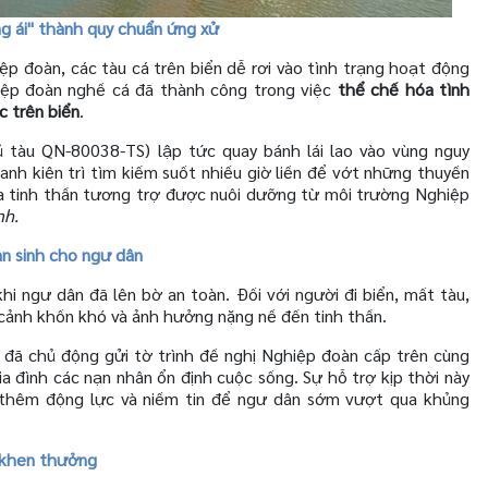
ng ái" thành quy chuẩn ứng xử
p đoàn, các tàu cá trên biển dễ rơi vào tình trạng hoạt động
hiệp đoàn nghề cá đã thành công trong việc
thể chế hóa tình
c trên biển
.
tàu QN-80038-TS) lập tức quay bánh lái lao vào vùng nguy
h kiên trì tìm kiếm suốt nhiều giờ liền để vớt những thuyền
của tinh thần tương trợ được nuôi dưỡng từ môi trường Nghiệp
nh.
an sinh cho ngư dân
hi ngư dân đã lên bờ an toàn. Đối với người đi biển, mất tàu,
o cảnh khốn khó và ảnh hưởng nặng nề đến tinh thần.
 đã chủ động gửi tờ trình đề nghị Nghiệp đoàn cấp trên cùng
ia đình các nạn nhân ổn định cuộc sống. Sự hỗ trợ kịp thời này
p thêm động lực và niềm tin để ngư dân sớm vượt qua khủng
, khen thưởng