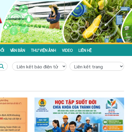
ỔI
VĂN BẢN
THƯ VIỆN ẢNH
VIDEO
LIÊN HỆ