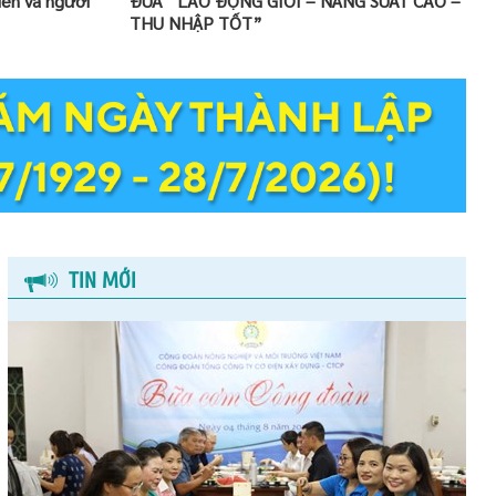
iên và người
ĐUA “LAO ĐỘNG GIỎI – NĂNG SUẤT CAO –
THU NHẬP TỐT”
TIN MỚI