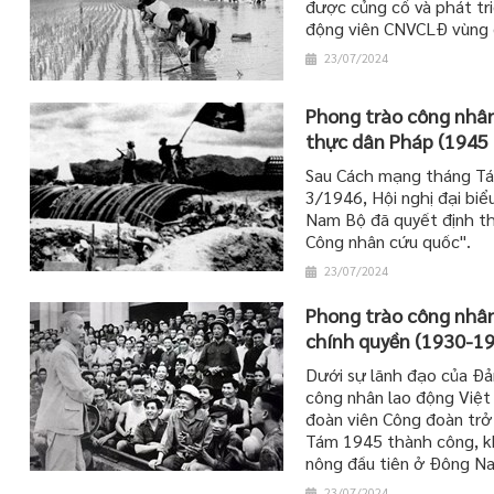
được củng cố và phát tr
động viên CNVCLĐ vùng g
23/07/2024
Phong trào công nhân
thực dân Pháp (1945 
Sau Cách mạng tháng Tá
3/1946, Hội nghị đại bi
Nam Bộ đã quyết định th
Công nhân cứu quốc".
23/07/2024
Phong trào công nhân
chính quyền (1930-1
Dưới sự lãnh đạo của Đả
công nhân lao động Việt
đoàn viên Công đoàn trở
Tám 1945 thành công, k
nông đầu tiên ở Đông N
23/07/2024