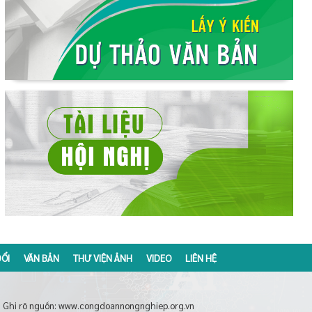
ỔI
VĂN BẢN
THƯ VIỆN ẢNH
VIDEO
LIÊN HỆ
Ghi rõ nguồn: www.congdoannongnghiep.org.vn