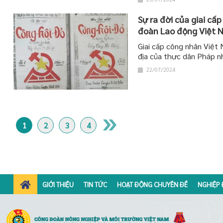
Sự ra đời của giai cấ
đoàn Lao động Việt 
Giai cấp công nhân Việt N
địa của thực dân Pháp n
22/07/2024
1
2
3
4
GIỚI THIỆU
TIN TỨC
HOẠT ĐỘNG CHUYÊN ĐỀ
NGHIỆP 