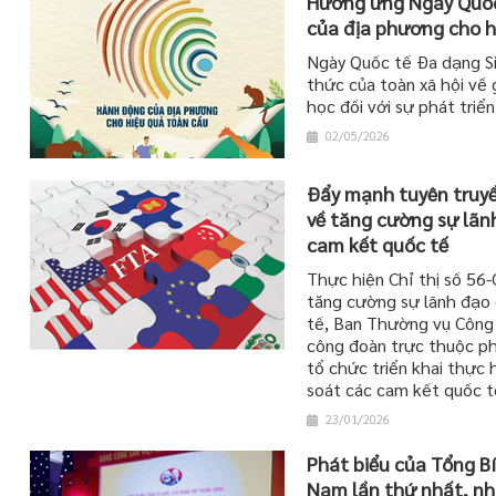
Hưởng ứng Ngày Quốc
của địa phương cho h
Ngày Quốc tế Đa dạng Si
thức của toàn xã hội về g
học đối với sự phát triể
02/05/2026
Đẩy mạnh tuyên truyề
về tăng cường sự lãnh
cam kết quốc tế
Thực hiện Chỉ thị số 5
tăng cường sự lãnh đạo 
tế, Ban Thường vụ Công
công đoàn trực thuộc ph
tổ chức triển khai thực 
soát các cam kết quốc tế
23/01/2026
Phát biểu của Tổng Bí
Nam lần thứ nhất, n