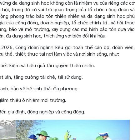
 vững đa dạng sinh học không còn là nhiệm vụ của riêng các cơ
hội, trong đó có vai trò quan trọng của tổ chức công đoàn và
ộng phong trào bảo tồn thiên nhiên và đa dạng sinh học phù
gia của cộng
đồng, doanh nghiệp, tổ chức chính trị - xã hội thực
rừng, bảo vệ môi trường, xây dựng các mô hình bảo tồn dựa vào
, đa dạng sinh học, thích ứng với biến đổi khí hậu.
026, Công đoàn ngành kêu gọi toàn thể cán bộ, đoàn viên,
 thể, thiết thực tại nơi làm việc và nơi sinh sống, như:
iết kiệm và hiệu quả tài nguyên thiên nhiên.
lần, tăng cường tái chế, tái sử dụng.
anh, bảo vệ hệ sinh thái địa phương.
giảm thiểu ô nhiễm môi trường.
đến gia đình, đồng nghiệp và cộng đồng.