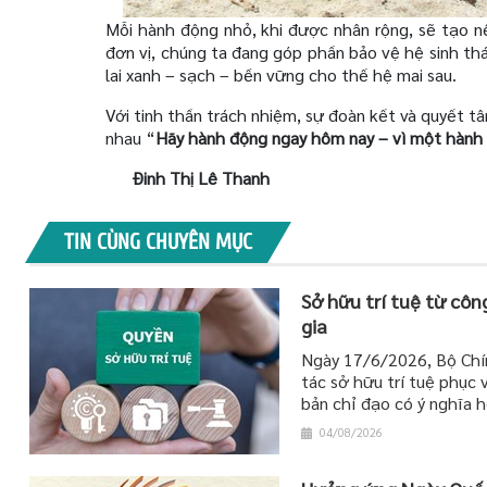
Mỗi hành động nhỏ, khi được nhân rộng, sẽ tạo n
đơn vị, chúng ta đang góp phần bảo vệ hệ sinh thá
lai xanh – sạch – bền vững cho thế hệ mai sau.
Với tinh thần trách nhiệm, sự đoàn kết và quyết t
nhau
“
Hãy hành động ngay hôm nay – vì một hành 
Đinh Thị Lê Thanh
TIN CÙNG CHUYÊN MỤC
Sở hữu trí tuệ từ côn
gia
Ngày 17/6/2026, Bộ Chí
tác sở hữu trí tuệ phục v
bản chỉ đạo có ý nghĩa h
04/08/2026