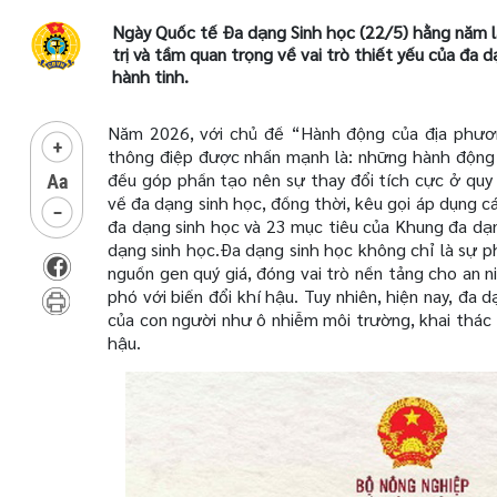
Ngày Quốc tế Đa dạng Sinh học (22/5) hằng năm là
trị và tầm quan trọng về vai trò thiết yếu của đa 
hành tinh.
Năm 2026, với chủ đề “Hành động của địa phương 
thông điệp được nhấn mạnh là: những hành động t
đều góp phần tạo nên sự thay đổi tích cực ở quy
về đa dạng sinh học, đồng thời, kêu gọi áp dụng cá
đa dạng sinh học và 23 mục tiêu của Khung đa dạ
dạng sinh học.
Đa dạng sinh học không chỉ là sự p
nguồn gen quý giá, đóng vai trò nền tảng cho an n
phó với biến đổi khí hậu. Tuy nhiên, hiện nay, đa
của con người như ô nhiễm môi trường, khai thác 
hậu.