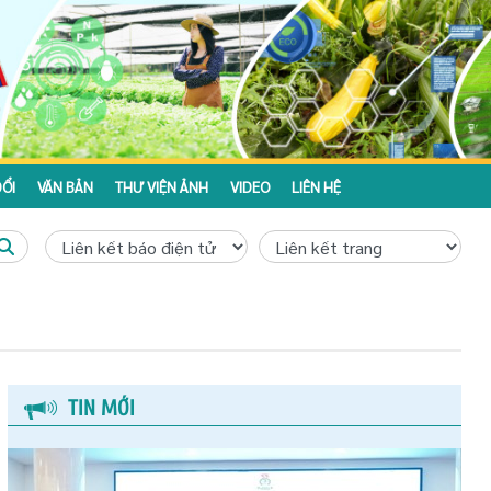
ỔI
VĂN BẢN
THƯ VIỆN ẢNH
VIDEO
LIÊN HỆ
TIN MỚI