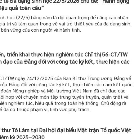
 tế Đa dạng Sinh học 22/5/2026 chủ đề: “Hành động
iệu quả toàn cầu”
nh học (22/5) hằng năm là dịp quan trọng để nâng cao nhận
iá trị và tầm quan trọng về vai trò thiết yếu của đa dạng sinh
n bền vững của con người và hành tinh.
n, triển khai thực hiện nghiêm túc Chỉ thị 56-CT/TW
 đạo của Đảng đối với công tác ký kết, thực hiện các
6-CT/TW ngày 24/12/2025 của Ban Bí thư Trung ương Đảng về
của Đảng đối với công tác ký kết, thực hiện các cam kết quốc
 đoàn Nông nghiệp và Môi trường Việt Nam đã chỉ đạo các
ối hợp với chuyên môn tập trung tuyên truyền, quán triệt và
hiện nghiêm túc, hiệu quả trong toàn hệ thống. Chủ động rà
 đã có thuộc phạm vi, lĩnh vực phụ trách.
 thư Tô Lâm tại Đại hội đại biểu Mặt trận Tổ quốc Việt
hiệm kỳ 2025–2030