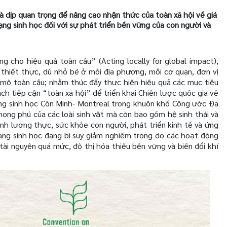
 dịp quan trọng để nâng cao nhận thức của toàn xã hội về giá
dạng sinh học đối với sự phát triển bền vững của con người và
cho hiệu quả toàn cầu” (Acting locally for global impact),
hiết thực, dù nhỏ bé ở mỗi địa phương, mỗi cơ quan, đơn vị
 mô toàn cầu;
nhằm thúc đẩy thực hiện hiệu quả các mục tiêu
ch tiếp cận “toàn xã hội” để triển khai Chiến lược quốc gia về
ng sinh học Côn Minh- Montreal trong khuôn khổ Công ước Đa
hong phú của các loài sinh vật mà còn bao gồm hệ sinh thái và
inh lương thực, sức khỏe con người, phát triển kinh tế và ứng
 dạng sinh học đang bị suy giảm nghiêm trọng do các hoạt động
tài nguyên quá mức, đô thị hóa thiếu bền vững và biến đổi khí