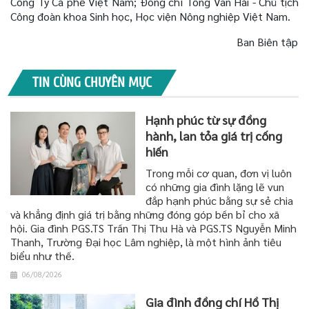
Công Ty Cà phê Việt Nam; Đồng chí Tống Văn Hải - Chủ tịch
Công đoàn khoa Sinh học, Học viện Nông nghiệp Việt Nam.
Ban Biên tập
TIN CÙNG CHUYÊN MỤC
Hạnh phúc từ sự đồng
hành, lan tỏa giá trị cống
hiến
Trong mỗi cơ quan, đơn vị luôn
có những gia đình lặng lẽ vun
đắp hạnh phúc bằng sự sẻ chia
và khẳng định giá trị bằng những đóng góp bền bỉ cho xã
hội. Gia đình PGS.TS Trần Thị Thu Hà và PGS.TS Nguyễn Minh
Thanh, Trường Đại học Lâm nghiệp, là một hình ảnh tiêu
biểu như thế.
06/08/2026
Gia đình đồng chí Hồ Thị