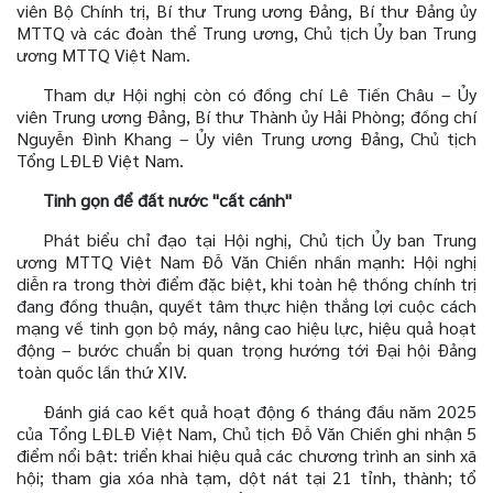
viên Bộ Chính trị, Bí thư Trung ương Đảng, Bí thư Đảng ủy
MTTQ và các đoàn thể Trung ương, Chủ tịch Ủy ban Trung
ương MTTQ Việt Nam.
Tham dự Hội nghị còn có đồng chí Lê Tiến Châu – Ủy
viên Trung ương Đảng, Bí thư Thành ủy Hải Phòng; đồng chí
Nguyễn Đình Khang – Ủy viên Trung ương Đảng, Chủ tịch
Tổng LĐLĐ Việt Nam.
Tinh gọn để đất nước "cất cánh"
Phát biểu chỉ đạo tại Hội nghị, Chủ tịch Ủy ban Trung
ương MTTQ Việt Nam Đỗ Văn Chiến nhấn mạnh: Hội nghị
diễn ra trong thời điểm đặc biệt, khi toàn hệ thống chính trị
đang đồng thuận, quyết tâm thực hiện thắng lợi cuộc cách
mạng về tinh gọn bộ máy, nâng cao hiệu lực, hiệu quả hoạt
động – bước chuẩn bị quan trọng hướng tới Đại hội Đảng
toàn quốc lần thứ XIV.
Đánh giá cao kết quả hoạt động 6 tháng đầu năm 2025
của Tổng LĐLĐ Việt Nam, Chủ tịch Đỗ Văn Chiến ghi nhận 5
điểm nổi bật: triển khai hiệu quả các chương trình an sinh xã
hội; tham gia xóa nhà tạm, dột nát tại 21 tỉnh, thành; tổ