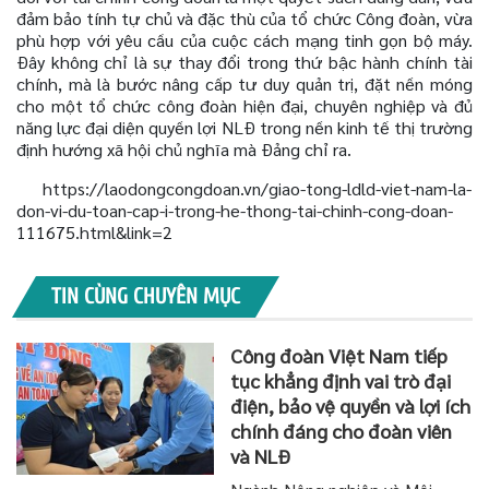
đảm bảo tính tự chủ và đặc thù của tổ chức Công đoàn, vừa
phù hợp với yêu cầu của cuộc cách mạng tinh gọn bộ máy.
Đây không chỉ là sự thay đổi trong thứ bậc hành chính tài
chính, mà là bước nâng cấp tư duy quản trị, đặt nền móng
cho một tổ chức công đoàn hiện đại, chuyên nghiệp và đủ
năng lực đại diện quyền lợi NLĐ trong nền kinh tế thị trường
định hướng xã hội chủ nghĩa mà Đảng chỉ ra.
https://laodongcongdoan.vn/giao-tong-ldld-viet-nam-la-
don-vi-du-toan-cap-i-trong-he-thong-tai-chinh-cong-doan-
111675.html&link=2
TIN CÙNG CHUYÊN MỤC
Công đoàn Việt Nam tiếp
tục khẳng định vai trò đại
điện, bảo vệ quyền và lợi ích
chính đáng cho đoàn viên
và NLĐ