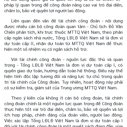
pháp lý quan trọng để công đoàn nâng cao vai trò đại diện,
chăm lo, bảo vệ quyền lợi người lao động.
Liên quan đến vấn đề tài chính công đoàn - nội dung
được nhiều cán bộ công đoàn quan tâm - Chủ tịch Đỗ Văn
Chiến phân tích, khi trực thuộc MTTQ Việt Nam, theo phân
cấp ngân sách nhà nước, Tổng LĐLĐ Việt Nam sẽ là đơn vị
dự toán cấp II, nhận dự toán từ MTTQ Việt Nam để thực
hiện một số nhiệm vụ có ngân sách hỗ trợ.
Với tài chính công đoàn - nguồn lực đặc thù và quan
trọng - Tổng LĐLĐ Việt Nam là đơn vị dự toán cấp I, có
quyền giao dự toán, hướng dẫn toàn hệ thống. Điều này thể
hiện tính độc lập tương đối và năng lực tự chủ trong quản
trị tài chính của Công đoàn. Tuy nhiên, hoạt động này phải
có sự kiểm tra, giám sát của Trung ương MTTQ Việt Nam.
Theo ý kiến của không ít cán bộ công đoàn, tài chính
công đoàn chính là một nguồn lực quan trọng để Công đoàn
thực hiện tốt vai trò đại diện, chăm lo, bảo vệ quyền và lợi
ích hợp pháp, chính đáng của đoàn viên, người lao động.
Việc xác lập Tổng LĐLĐ Việt Nam là đơn vị dự toán cấp I
đối với tài chính công đoàn là một quyết sách đúng đắn, vừa