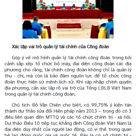
Xác lập vai trò quản lý tài chính của Công đoàn
Góp ý về mô hình quản lý tài chính công đoàn trong bối
cảnh sắp xếp tổ chức bộ máy, đại diện công đoàn các địa
phương cho rằng, tài chính công đoàn không chỉ là quản lý
thu - chi, mà còn là bảo đảm nguồn lực để tổ chức công
đoàn thực hiện sứ mệnh lịch sử. Khi sáp nhập chính quyền
địa phương, cần xác lập rõ vai trò của Tổng LĐLĐ Việt Nam
trong quản lý tài chính công đoàn.
Chủ tịch Đỗ Văn Chiến cho biết, có 99,75% ý kiến tán
thành dự thảo sửa đổi Hiến pháp năm 2013 – trong đó có 3
điều liên quan đến MTTQ và các tổ chức chính trị - xã hội.
Dự thảo Điều 10 tiếp tục khẳng định Công đoàn Việt Nam là
đại diện duy nhất của người lao động, có vị thế trong quan
hệ lao động quốc gia và quốc tế. Đây là cơ sở chính trị -