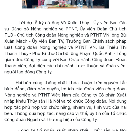
Tới dự lễ ký có ông Vũ Xuân Thủy - Ủy viên Ban Cán
sự Đảng bộ Nông nghiệp và PTNT, Ủy viên Đoàn Chủ tịch
TLĐ - Chủ tịch Công đoàn Nông nghiệp và PTNT VN, ông Bùi
Xuân Mạch - Ủy viên Ban TV, Trưởng Ban Chính sách pháp
luật Công đoàn Nông nghiệp và PTNT VN, Bà Thiều Thị
Thanh Thúy
-
Phó Bí thư Chi bộ, ông
Phạm Quốc Anh - Tổng
giám đốc Công ty cùng với Ban Chấp hành Công đoàn, Đoàn
thanh niên, đại diện các chi nhánh trực thuộc và đoàn viên,
người lao động Công ty.
Hai bên cùng thống nhất thỏa thuận trên nguyên tắc
bình đẳng, đảm bảo quyền, lợi ích của đoàn viên công đoàn
Nông nghiệp và PTNT Việt Nam của Công ty Cổ phần Xuất
nhập khẩu Thủy sản Hà Nội và tổ chức Công đoàn. Nội dung
hợp tác phù hợp với chức năng, nhiệm vụ, lĩnh vực của hai
bên. Thông qua hợp tác, nâng cao vị thế, uy tín của tổ chức
Công đoàn Ngành và thương hiệu của Công ty.
Công ty Cổ phần Xuất nhập khẩu Thủy sản Hà Nội