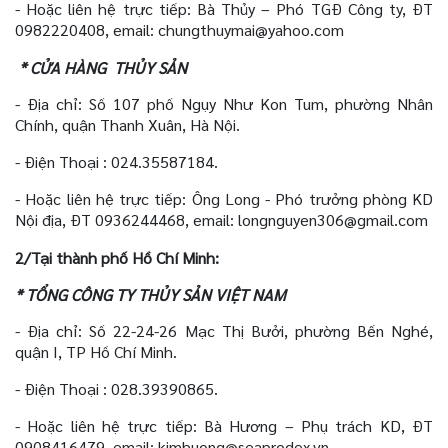
-
Hoặc liên hệ trực tiếp: Bà Thủy – Phó TGĐ Công ty, ĐT
0982220408,
email: chungthuymai@yahoo.com
* CỬA HÀNG
THỦY SẢN
- Địa chỉ: Số 107 phố Ngụy Như Kon Tum, phường Nhân
Chính, quận Thanh Xuân, Hà Nội.
- Điện Thoại : 024.35587184.
- Hoặc liên hệ trực tiếp: Ông Long - Phó trưởng phòng KD
Nội địa,
ĐT 0936244468, email: longnguyen306@gmail.com
2/
Tại thành phố Hồ Chí Minh:
* TỔNG CÔNG TY THỦY SẢN VIỆT NAM
- Địa chỉ: Số 22-24-26 Mạc Thị Bưởi, phường Bến Nghé,
quận I, TP Hồ Chí Minh.
- Điện Thoại : 028.39390865.
- Hoặc liên hệ trực tiếp: Bà Hương – Phụ trách KD, ĐT
0908416479.
email: kimhuong@seaprodex.vn