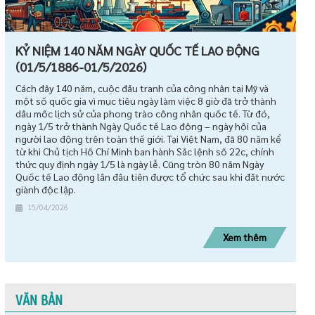
KỶ NIỆM 140 NĂM NGÀY QUỐC TẾ LAO ĐỘNG
(01/5/1886-01/5/2026)
Cách đây 140 năm, cuộc đấu tranh của công nhân tại Mỹ và
một số quốc gia vì mục tiêu ngày làm việc 8 giờ đã trở thành
dấu mốc lịch sử của phong trào công nhân quốc tế. Từ đó,
ngày 1/5 trở thành Ngày Quốc tế Lao động – ngày hội của
người lao động trên toàn thế giới. Tại Việt Nam, đã 80 năm kể
từ khi Chủ tịch Hồ Chí Minh ban hành Sắc lệnh số 22c, chính
thức quy định ngày 1/5 là ngày lễ. Cũng tròn 80 năm Ngày
Quốc tế Lao động lần đầu tiên được tổ chức sau khi đất nước
giành độc lập.
15/04/2026
Xem thêm
VĂN BẢN