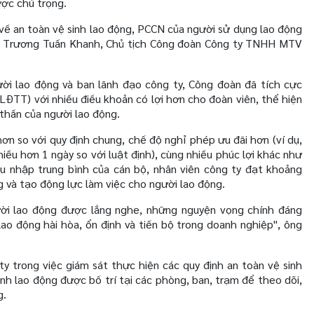
ược chú trọng.
về an toàn vệ sinh lao động, PCCN của người sử dụng lao động
ng Trương Tuấn Khanh, Chủ tịch Công đoàn Công ty TNHH MTV
ười lao động và ban lãnh đạo công ty, Công đoàn đã tích cực
ĐTT) với nhiều điều khoản có lợi hơn cho đoàn viên, thể hiện
 thần của người lao động.
n so với quy định chung, chế độ nghỉ phép ưu đãi hơn (ví dụ,
iều hơn 1 ngày so với luật định), cùng nhiều phúc lợi khác như
hu nhập trung bình của cán bộ, nhân viên công ty đạt khoảng
 và tạo động lực làm việc cho người lao động.
ười lao động được lắng nghe, những nguyện vọng chính đáng
ao động hài hòa, ổn định và tiến bộ trong doanh nghiệp", ông
y trong việc giám sát thực hiện các quy định an toàn vệ sinh
nh lao động được bố trí tại các phòng, ban, trạm để theo dõi,
g.