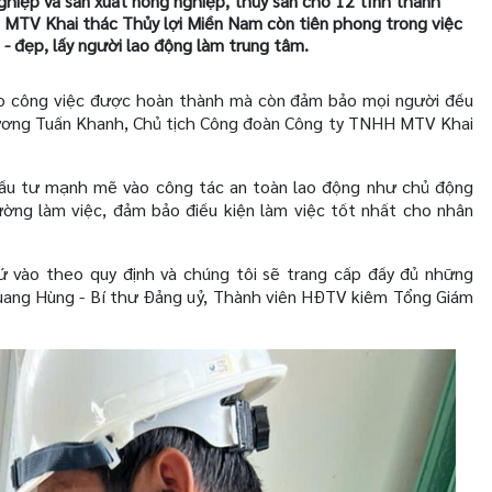
hiệp và sản xuất nông nghiệp, thủy sản cho 12 tỉnh thành
TV Khai thác Thủy lợi Miền Nam còn tiên phong trong việc
 - đẹp, lấy người lao động làm trung tâm.
ảo công việc được hoàn thành mà còn đảm bảo mọi người đều
Trương Tuấn Khanh, Chủ tịch Công đoàn Công ty TNHH MTV Khai
đầu tư mạnh mẽ vào công tác an toàn lao động như chủ động
ờng làm việc, đảm bảo điều kiện làm việc tốt nhất cho nhân
ứ vào theo quy định và chúng tôi sẽ trang cấp đầy đủ những
Quang Hùng - Bí thư Đảng uỷ, Thành viên HĐTV kiêm Tổng Giám