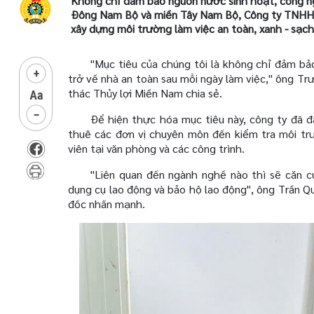
Không chỉ đảm bảo nguồn nước sinh hoạt, công ng
Đông Nam Bộ và miền Tây Nam Bộ, Công ty TNHH M
xây dựng môi trường làm việc an toàn, xanh - sạch
"Mục tiêu của chúng tôi là không chỉ đảm b
trở về nhà an toàn sau mỗi ngày làm việc," ông 
thác Thủy lợi Miền Nam chia sẻ.
Để hiện thực hóa mục tiêu này, công ty đã 
thuê các đơn vị chuyên môn đến kiểm tra môi trư
viên tại văn phòng và các công trình.
"Liên quan đến ngành nghề nào thì sẽ căn c
dụng cụ lao động và bảo hộ lao động", ông Trần 
đốc nhấn mạnh.