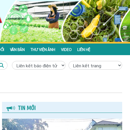
ỔI
VĂN BẢN
THƯ VIỆN ẢNH
VIDEO
LIÊN HỆ
TIN MỚI