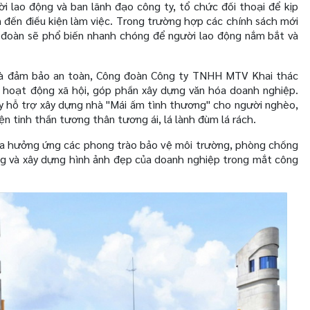
ời lao động và ban lãnh đạo công ty, tổ chức đối thoại để kịp
an đến điều kiện làm việc. Trong trường hợp các chính sách mới
 đoàn sẽ phổ biến nhanh chóng để người lao động nắm bắt và
 và đảm bảo an toàn, Công đoàn Công ty TNHH MTV Khai thác
 hoạt động xã hội, góp phần xây dựng văn hóa doanh nghiệp.
 ty hỗ trợ xây dựng nhà "Mái ấm tình thương" cho người nghèo,
n tinh thần tương thân tương ái, lá lành đùm lá rách.
ia hưởng ứng các phong trào bảo vệ môi trường, phòng chống
ng và xây dựng hình ảnh đẹp của doanh nghiệp trong mắt công