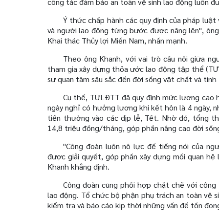
công tác đảm bảo an toàn vệ sinh lao động luôn đ
Ý thức chấp hành các quy định của pháp luật 
và người lao động từng bước được nâng lên", ô
Khai thác Thủy lợi Miền Nam, nhấn mạnh.
Theo ông Khanh, với vai trò cầu nối giữa ng
tham gia xây dựng thỏa ước lao động tập thể (TƯL
sự quan tâm sâu sắc đến đời sống vật chất và tinh
Cụ thể, TƯLĐTT đã quy định mức lương cao hơ
ngày nghỉ có hưởng lương khi kết hôn là 4 ngày, nh
tiền thưởng vào các dịp lễ, Tết. Nhờ đó, tổng t
14,8 triệu đồng/tháng, góp phần nâng cao đời sống
"Công đoàn luôn nỗ lực để tiếng nói của ng
được giải quyết, góp phần xây dựng mối quan hệ l
Khanh khẳng định.
Công đoàn cũng phối hợp chặt chẽ với công t
lao động. Tổ chức bộ phận phụ trách an toàn vệ si
kiểm tra và báo cáo kịp thời những vấn đề tồn đọn