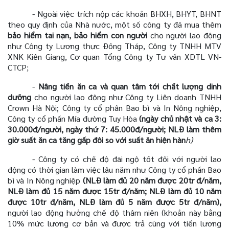
- Ngoài việc trích nộp các khoản BHXH, BHYT, BHNT
theo quy định của Nhà nước, một số công ty đã mua thêm
bảo hiểm tai nạn, bảo hiểm con người
cho người lao động
như Công ty Lương thực Đồng Tháp, Công ty TNHH MTV
XNK Kiên Giang, Cơ quan Tổng Công ty Tư vấn XDTL VN-
CTCP
;
-
Nâng tiền ăn ca và quan tâm tới chất lượng dinh
dưỡng
cho người lao động như Công ty Liên doanh TNHH
Crown Hà Nội; Công ty cổ phần Bao bì và In Nông nghiệp,
Công ty cổ phần Mía đường Tuy Hòa
(ngày chủ nhật và ca 3:
30.000đ/người, ngày thứ 7: 45.000đ/người; NLĐ làm thêm
giờ suất ăn ca tăng gấp đôi so với suất ăn hiện hàn
h)
- Công ty có chế độ đãi ngộ tốt đối với người lao
động có thời gian làm việc lâu năm như Công ty cổ phần Bao
bì và In Nông nghiệp
(NLĐ làm đủ 20 năm được 20tr đ/năm,
NLĐ làm đủ 15 năm được 15tr đ/năm; NLĐ làm đủ 10 năm
được 10tr đ/năm, NLĐ làm đủ 5 năm được 5tr đ/năm),
người lao động hưởng chế độ thâm niên (khoản này bằng
10% mức lương cơ bản và được trả cùng với tiền lương