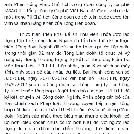
anh Phan Hồng Phúc Chủ tịch Công đoàn công ty Cà phê
IASAO II - Tổng công ty Cà phê Việt Nam đã được vinh dự là
một trong 70 Chủ tịch Công đoàn cơ sở toàn quốc được tôn
vinh và nhận Bằng Khen của Tổng Liên đoàn.
Thực hiện triển khai Đề án Thư viện Thỏa ước lao
động tập thể; Công đoàn Ngành đã tổ chức triển khai thực
hiện. Công đoàn Ngành đã cử cán bộ tham gia lớp tập huấn
trong thời gian 02 năm do Tổng Liên đoàn tổ chức về Kỹ
năng xây dựng, thương lượng, ký kết và theo dõi, kiểm tra
việc thực hiện TƯLĐTT. Tiếp nhận, quản lý và sử dụng máy
tính, máy scan để cập nhập dữ liệu. Ban hành công văn số
338/CĐN, ngày 20/10/2016; văn bản số 104/CĐN, ngày
15/5/2017 yêu cầu Công đoàn các Tổng Công ty, các Công
ty trực thuộc tổng hợp và gửi toàn bộ các bản TƯLĐTT đã
ký kết chuyển về Công đoàn Ngành. Phân công cán bộ của
Ban Chính sách Pháp luật thường xuyên tiếp nhận, tổng
hợp nội dung của các bản TƯLĐTT
ăn cứ vào nội dung Công
,c
đoàn Ngành cập nhật theo biểu mẫu những điều khoản có
lợi hơn, điều khoản chưa có lợi hơn luật đối với người lao
động để chấm điểm, cho điểm thưởng, trừ điểm
chấm
,