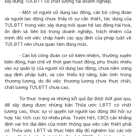
xây dựng TƯLĐTT có chất lượng tại doanh nghiệp.
- Một số người sử dụng lao động, cán bộ công đoàn
và người lao động chưa thấy rõ sự cần thiết, tác dụng của
TƯLĐTT trong việc xây dựng mối quan hệ lao động hài hoà,
ổn định và tiến bộ trong doanh nghiệp, trách nhiệm của
mình đối với việc chấp hành các quy định của pháp luật về
TƯLĐTT nên chưa quan tâm đúng mức.
- Cán bộ công đoàn cơ sở kiêm nhiệm, thường xuyên
biến động, hạn chế về thời gian hoạt động, phụ thuộc nhiều
vào sự quản lý của người sử dụng lao động, chưa nắm vững
quy định pháp luật, và còn thiếu kỹ năng, bản lĩnh trong
thương lượng, do đó việc thương lượng chưa thực chất,
chất lượng TƯLĐTT chưa cao.
Từ thực trạng và những
,
kết quả đạt được thời gian qua
để xây dựng được những bản Thỏa ước LĐTT có chất
lượng cao, thực sự vì quyền lợi người lao động đòi hỏi sự
hợp tác tích cực từ nhiều phía. Trước hết, CĐCS cần khẳng
định vai trò đại diện của mình thông qua việc cần thiết phải
có Thỏa ước LĐTT và thực hiện đầy đủ nghiêm túc các nội