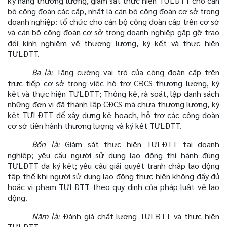
kỹ năng thương lượng, giám sát thực hiện TƯLĐTT cho cán
bộ công đoàn các cấp, nhất là cán bộ công đoàn cơ sở trong
doanh nghiệp:
tổ chức cho cán bộ công đoàn cấp trên cơ sở
và cán bộ công đoàn cơ sở trong doanh nghiệp gặp gỡ trao
đổi kinh nghiệm về thương lượng, ký kết và thực hiện
TƯLĐTT.
Ba là:
Tăng cường vai trò của công đoàn cấp trên
trực tiếp cơ sở trong việc hỗ trợ CĐCS thương lượng, ký
kết và thực hiện TƯLĐTT;
Thống kê, rà soát, lập danh sách
những đơn vị đã thành lập CĐCS mà chưa thương lượng, ký
kết TƯLĐTT để xây dựng kế hoạch, hỗ trợ các công đoàn
cơ sở tiến hành thương lượng và ký kết TƯLĐTT.
Bốn là:
Giám sát thực hiện TƯLĐTT tại doanh
nghiệp; yêu cầu người sử dụng lao động thi hành đúng
TƯLĐTT đã ký kết; yêu cầu giải quyết tranh chấp lao động
tập thể khi người sử dụng lao động thực hiện không đầy đủ
hoặc vi phạm TƯLĐTT theo quy định của pháp luật về lao
động.
Năm là:
Đánh giá chất lượng TƯLĐTT và thực hiện
TƯLĐTT