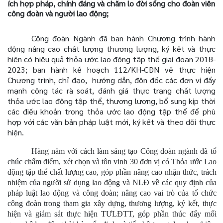
ích hợp pháp, chính đáng và chăm lo đời sống cho đoàn viên
công đoàn và người lao động;
Công đoàn Ngành đã ban hành Chương trình hành
động nâng cao chất lượng thương lượng, ký kết và thực
hiện có hiệu quả thỏa ước lao động tập thể giai đoạn 2018-
2023;
ban hành kế hoạch 112/KH-CĐN về thực hiện
Chương trình, chỉ đạo,
hướng dẫn, đôn đốc các đơn vị đẩy
mạnh công tác rà soát, đánh giá thực trạng chất lượng
thỏa ước lao động tập thể, thương lượng, bổ sung kịp thời
các điều khoản trong thỏa ước lao động tập thể để phù
hợp với các văn bản pháp luật mới, ký kết và theo dõi thực
hiện.
Hàng năm với cách làm sáng tạo Công đoàn ngành đã tổ
chúc chấm điểm, xét chọn và tôn vinh 30 đơn vị có Thỏa ước Lao
động tập thể chất lượng cao, góp phần nâng cao nhận thức, trách
nhiệm của người sử dụng lao động và NLĐ về các quy định của
pháp luật lao động và công đoàn; nâng cao vai trò của tổ chức
công đoàn trong tham gia xây dựng, thương lượng, ký kết, thực
hiện và giám sát thực hiện TƯLĐTT, góp phần thúc đẩy mối