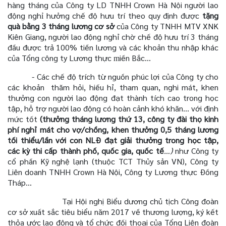
hàng tháng của Công ty LD TNHH Crown Hà Nội người lao
động ngh
hưởng chế độ hưu trí theo quy định được
tặng
ỉ
quà bằng 3 tháng lương cơ sở
của Công ty TNHH MTV XNK
Kiên Giang, người lao động nghỉ chờ chế độ hưu trí 3 tháng
đầu được trả 100% tiền lương và các khoản thu nhập khác
của Tổng
ông ty Lương thực
iền Bắc…
c
m
- Các chế độ trích từ nguồn phúc lợi của Công ty cho
các khoản
thăm hỏi, hiếu hỉ, tham quan, nghi mát, khen
thưởng con người lao động đạt thành tích cao trong học
tập, hỗ trợ người lao động có hoàn cảnh khó khăn… với định
mức tốt
(thưởng tháng lương thứ 13, công ty đài thọ kinh
phí nghỉ mát cho vợ/chồng, khen thưởng 0,5 tháng lương
tối thiểu/lần với con NLĐ đạt giải thưởng trong học tập,
các kỳ thi cấp thành phố, quốc gia, quốc tế
…)
như Công ty
cổ phần Kỹ nghệ lạnh (thuộc TCT Thủy sản VN), Công ty
Liên doanh TNHH Crown Hà Nội, Công ty Lương thực Đồng
Tháp…
Tại Hội nghị Biểu dương chủ tịch Công đoàn
cơ sở xuất sắc tiêu biểu năm 2017 về thương lượng, ký kết
thỏa ước lao động và tổ chức đối thoại của Tổng Liên đoàn