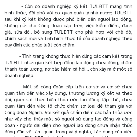
- Còn có doanh nghiệp ký kết TƯLĐTT mang tính
hình thức, đối phó với cơ quan quản lý nhà nước; TƯLĐTT
sau khi ký kết không được phổ biến đến người lao động,
không gửi cho Công đoàn cấp trên; việc kiểm điểm, đánh
giá, sửa đổi, bổ sung TƯLĐTT cho phù hợp với chế độ,
chính sách mới và tình hình thực tế của doanh nghiệp theo
quy định của pháp luật còn chậm.
- Tình trạng không thực hiện đúng các cam kết trong
TƯLĐTT như: giao kết hợp đồng lao động chưa đúng, chậm
thanh toán lương, nợ bảo hiểm xã hội... còn xảy ra ở một số
doanh nghiệp.
- Một số công đoàn cấp trên cơ sở và cơ sở chưa
quan tâm đến việc xây dựng, thương lượng ký kết và theo
dõi, giám sát thực hiện thỏa ước lao động tập thể, chưa
quan tâm đến việc tổ chức chấm sơ loại để tham gia với
Công đoàn Ngành. Với kết quả chấm điểm các bản thỏa ước
như vậy
cho thấy một số người sử dụng lao động và công
đoàn - người đại diện cho người lao động chưa nhận thức
đúng đắn về tầm quan trọng và ý nghĩa, tác dụng của việc