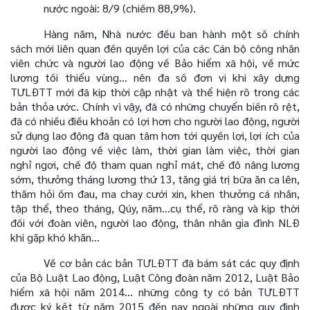
nước ngoài: 8/9 (chiếm 88,9%).
Hàng năm, Nhà nước đều ban hành một số chính
sách mới liên quan đến quyền lợi của các Cán bộ công nhân
viên chức và người lao động về Bảo hiểm xã hội, về mức
lương tối thiểu vùng… nên đa số đơn vị khi xây dựng
TƯLĐTT mới đã kịp thời cập nhật và thể hiện rõ trong các
bản thỏa ước. Chính vì vậy, đã có những chuyển biến rõ rệt,
đã có nhiều điều khoản có lợi hơn cho người lao động, người
sử dụng lao động đã quan tâm hơn tới quyền lợi, lợi ích của
người lao động về việc làm, thời gian làm việc, thời gian
nghỉ ngơi, chế độ tham quan nghỉ mát, chế đô nâng lương
sớm, thưởng tháng lương thứ 13, tăng giá trị bữa ăn ca lên,
thăm hỏi ốm đau, ma chay cưới xin, khen thưởng cá nhân,
tập thể, theo tháng, Qúy, năm…cụ thể, rõ ràng và kịp thời
đối với đoàn viên, người lao động, thân nhân gia đình NLĐ
khi gặp khó khăn…
Về cơ bản các bản TƯLĐTT đã bám sát các quy định
của Bộ Luật Lao động, Luật Công đoàn năm 2012, Luật Bảo
hiểm xã hội năm 2014... những công ty có bản TƯLĐTT
được ký kết từ năm 2015 đến nay ngoài những quy định