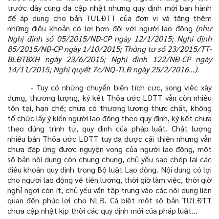
trước đây cũng đã cập nhật những quy định mới ban hành
để áp dụng cho bản TƯLĐTT của đơn vị và tăng thêm
những điều khoản có lợi hơn đối với người lao động
(như
Nghị định số 05/2015/NĐ-CP ngày 12/1/2015; Nghị định
85/2015/NĐ-CP ngày 1/10/2015; Thông tư số 23/2015/TT-
BLĐTBXH ngày 23/6/2015; Nghị định 122/NĐ-CP ngày
14/11/2015; Nghị quyết 7c/NQ-TLĐ ngày 25/2/2016…).
- Tuy có những chuyển biến tích cực, song việc xây
dựng, thương lượng, ký kết Thỏa ước LĐTT vẫn còn nhiều
tồn tại, hạn chế; chưa có thương lượng thực chất, không
tổ chức lấy ý kiến người lao động theo quy định, ký kết chưa
theo đúng trình tự, quy định của pháp luật. Chất lượng
nhiều bản Thỏa ước LĐTT tuy đã được cải thiện nhưng vẫn
chưa đáp ứng được nguyện vọng của người lao động, một
số bản nội dung còn chung chung, chủ yếu sao chép lại các
điều khoản quy định trong Bộ luật Lao động. Nội dung có lợi
cho người lao động về tiền lương, thời giờ làm việc, thời giờ
nghỉ ngơi còn ít, chủ yếu vẫn tập trung vào các nội dung liên
quan đến phúc lợi cho NLĐ.
Cá biệt một số bản TƯLĐTT
chưa cập nhật kịp thời các quy định mới của pháp
luật…