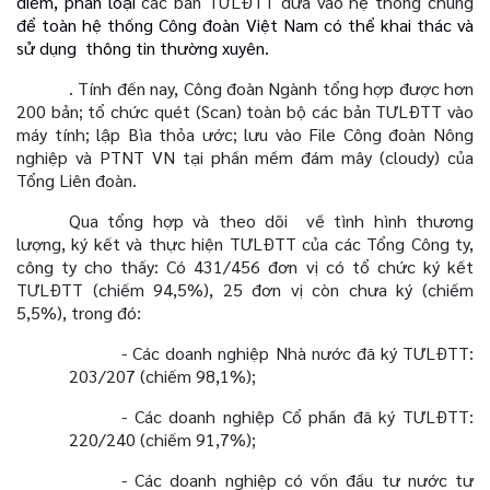
điểm, phân loại
các bản TƯLĐTT
đưa vào hệ thống chung
để toàn hệ thống Công đoàn Việt Nam có thể khai thác và
sử dụng
thông tin thường xuyên.
.
Tính đến nay, Công đoàn Ngành tổng hợp được hơn
200 bản; tổ chức quét (Scan) toàn bộ các bản TƯLĐTT vào
máy tính; lập Bìa thỏa ước; lưu vào File Công đoàn Nông
nghiệp và PTNT VN tại phần mềm đám mây (cloudy) của
Tổng Liên đoàn.
Qua tổng hợp và theo dõi
về tình hình thương
lượng, ký kết và thực hiện TƯLĐTT của các Tổng Công ty,
công ty cho thấy: Có 431/456 đơn vị có tổ chức ký kết
TƯLĐTT (chiếm 94,5%), 25 đơn vị còn chưa ký (chiếm
5,5%), trong đó:
- Các doanh nghiệp Nhà nước đã ký TƯLĐTT:
203/207 (chiếm 98,1%);
- Các doanh nghiệp Cổ phần đã ký TƯLĐTT:
220/240 (chiếm 91,7%);
- Các doanh nghiệp có vốn đầu tư nước tư