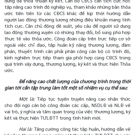
dung đã thỏa thuận ký kết. Cán bộ CĐCS cần tích cực học
tập nâng cao trình độ nghiệp vụ, tham khảo những bản thỏa
ước tiên tiến từ các CĐCS khác để kịp thời hướng dẫn
người lao động thương lượng những điều khoản mang tính
tích cực. Cần chủ động đề xuất, yêu cầu để người sử dụng
lao động thường xuyên có những thay đổi, bổ sung phù hợp
thực tế vào thỏa ước. Công đoàn cấp trên trực tiếp cơ sở
ngoài việc chỉ đạo, tập huấn kỹ năng thương lượng, đàm
phán, thuyết trình cần phải phân công cán bộ có trình độ,
kinh nghiệm trực tiếp tham gia phối hợp cùng CĐCS trong
quá trình xây dựng, thương lượng, ký kết và thực hiện Thỏa
ước.
Để nâng cao chất lượng của chương trình trong thời
gian tới cần tập trung làm tốt một số nhiệm vụ cụ thể sau:
Một là:
Tiếp tục tuyên truyền nâng cao nhận thức
cho đội ngũ cán bộ công đoàn các cấp, NSDLĐ và NLĐ về
vai trò, ý nghĩa và tầm quan trọng của việc thương lượng, ký
kết và thực hiện TƯLĐTT trong tình hình mới.
Hai là:
Tăng cường công tác tập huấn, hướng dẫn về