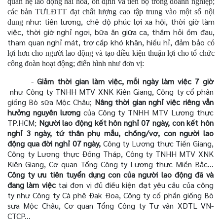
quan hệ lao động hài hòa, ổn định và tiến bộ trong doanh nghiệp;
các bản TƯLĐTT đạt chất lượng cao tập trung vào một số nội
như: tiền lương, chế độ phúc lợi xã hội, thời giờ làm
dung
việc, thời giờ nghỉ ngơi, bữa ăn giữa ca, thăm hỏi ốm đau,
tham quan nghỉ mát, trợ cấp khó khăn, hiếu hỉ, đảm bảo
có
lợi hơn cho người lao động và tạo điều kiện thuận lợi cho tổ chức
công đoàn hoạt động; điển hình như đơn vị:
-
Giảm thời gian làm việc, mỗi ngày làm việc 7 giờ
như Công ty TNHH MTV XNK Kiên Giang, Công ty cổ phần
giống Bò sữa Mộc Châu;
Nâng thời gian nghỉ việc riêng vẫn
hưởng nguyên lương
của Công ty TNHH MTV Lương thực
TP.HCM
Người lao động kết hôn nghỉ 07 ngày, con kết hôn
;
nghỉ 3 ngày, tứ thân phụ mẫu, chồng/vợ, con người lao
động qua đời nghỉ 07 ngày,
Công ty Lương thực Tiền Giang,
Công ty Lương thực Đồng Tháp, Công ty TNHH MTV XNK
Kiên Giang, Cơ quan Tổng Công ty Lương thực Miền Bắc…
Công ty ưu tiên tuyển dụng con của người lao động đã và
đang làm việc
tại đơn vị đủ điều kiện đạt yêu cầu của công
ty như Công ty Cà phê Đak Đoa, Công ty cổ phần giống Bò
sữa Mộc Châu, Cơ quan Tổng Công ty Tư vấn XDTL VN-
CTCP…