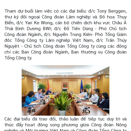
Tham dự buổi làm việc có các đại biểu: đ/c Tony Berggen,
thư ký đối ngoại Công đoàn Lâm nghiệp và Đồ họa Thụy
Điển, đ/c Yan Ke Wong, cán bộ chiến dịch khu vực Châu Á
Thái Bình Dương BWI; đ/c Đỗ Tiến Dũng - Phó Chủ tịch
Công đoàn Ngành, đ/c Nguyễn Trung Kiên- Phó Tổng Giám
đốc Tổng Công ty Lâm nghiệp Việt Nam, đ/c Trần Thúy
Nguyệt - Chủ tịch Công đoàn Tổng Công ty cùng các đồng
chí các Ban Công đoàn Ngành, Ban thường vụ Công đoàn
Tổng Công ty.
Các đại biểu đã trao đổi, thảo luận để
tiếp tục
duy trì và
thúc đẩy hoạt động song phương giữa Công đoàn Nông
nghiệp và Môi trường Việt Nam và Công đoàn Tổng Công ty