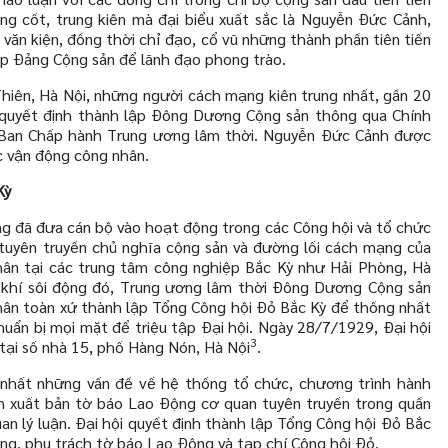
g cốt, trung kiên mà đại biểu xuất sắc là Nguyễn Đức Cảnh,
 văn kiện, đồng thời chỉ đạo, cổ vũ những thành phần tiên tiến
ập Đảng Cộng sản để lãnh đạo phong trào.
hiên, Hà Nội, những người cách mạng kiên trung nhất, gần 20
ỳ quyết định thành lập Đông Dương Cộng sản thông qua Chính
 Ban Chấp hành Trung ương lâm thời. Nguyễn Đức Cảnh được
ác vận động công nhân.
Kỳ
g đã đưa cán bộ vào hoạt động trong các Công hội và tổ chức
tuyên truyền chủ nghĩa cộng sản và đường lối cách mạng của
hân tại các trung tâm công nghiệp Bắc Kỳ như Hải Phòng, Hà
 khí sôi động đó, Trung ương lâm thời Đông Dương Cộng sản
nhân toàn xứ thành lập Tổng Công hội Đỏ Bắc Kỳ để thống nhất
ẩn bị mọi mặt để triệu tập Đại hội. Ngày 28/7/1929, Đại hội
3
tại số nhà 15, phố Hàng Nón, Hà Nội
.
ng nhất những vấn đề về hệ thống tổ chức, chương trình hành
nh xuất bản tờ báo Lao Động cơ quan tuyên truyền trong quần
an lý luận. Đại hội quyết định thành lập Tổng Công hội Đỏ Bắc
g, phụ trách tờ báo Lao Động và tạp chí Công hội Đỏ.