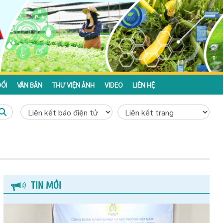
ỔI
VĂN BẢN
THƯ VIỆN ẢNH
VIDEO
LIÊN HỆ
TIN MỚI