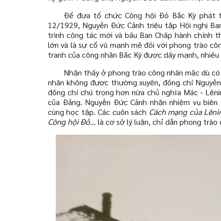
Để đưa tổ chức Công hội Đỏ Bắc Kỳ phát 
12/1929, Nguyễn Đức Cảnh triệu tập Hội nghị Ban
trình công tác mới và bầu Ban Chấp hành chính 
lớn và là sự cổ vũ mạnh mẽ đối với phong trào cô
tranh của công nhân Bắc Kỳ được dấy mạnh, nhiều c
Nhận thấy ở phong trào công nhân mặc dù có p
nhân không được thường xuyên, đồng chí Nguyễn
đồng chí chú trọng hơn nữa chủ nghĩa Mác - Lênin
của Đảng. Nguyễn Đức Cảnh nhận nhiệm vụ biên so
cùng học tập. Các cuốn sách
Cách mạng của Lênin
Công hội Đỏ...
là cơ sở lý luận, chỉ dẫn phong trào