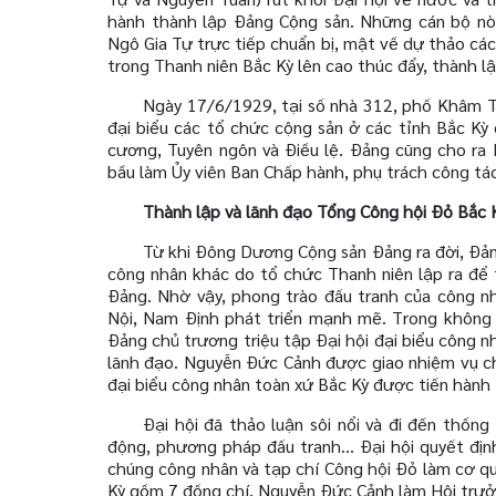
hành thành lập Đảng Cộng sản. Những cán bộ nòn
Ngô Gia Tự trực tiếp chuẩn bị, mật về dự thảo các
trong Thanh niên Bắc Kỳ lên cao thúc đẩy, thành l
Ngày 17/6/1929, tại số nhà 312, phố Khâm T
đại biểu các tổ chức cộng sản ở các tỉnh Bắc K
cương, Tuyên ngôn và Điều lệ. Đảng cũng cho ra
bầu làm Ủy viên Ban Chấp hành, phụ trách công t
Thành lập và lãnh đạo Tổng Công hội Đỏ Bắc 
Từ khi Đông Dương Cộng sản Đảng ra đời, Đản
công nhân khác do tổ chức Thanh niên lập ra để 
Đảng. Nhờ vậy, phong trào đấu tranh của công n
Nội, Nam Định phát triển mạnh mẽ. Trong không
Đảng chủ trương triệu tập Đại hội đại biểu công 
lãnh đạo. Nguyễn Đức Cảnh được giao nhiệm vụ chu
đại biểu công nhân toàn xứ Bắc Kỳ được tiến hành 
Đại hội đã thảo luận sôi nổi và đi đến thố
động, phương pháp đấu tranh... Đại hội quyết đị
chúng công nhân và tạp chí Công hội Đỏ làm cơ qu
Kỳ gồm 7 đồng chí, Nguyễn Đức Cảnh làm Hội trưởn