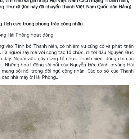
u, tìm hiểu và gia nhập Hội Việt Nam Cách mạng Thanh niên,
ng Thư xã (lúc này đã chuyển thành Việt Nam Quốc dân Đảng)
 tích cực trong phong trào công nhân
ng Hải Phòng hoạt động.
g vào Tỉnh bộ Thanh niên, có nhiệm vụ củng cố và phát triển
. Là người say mê với công tác tổ chức, đi tới đâu Nguyễn Đức
 đấy. Ngoài việc gây dựng tổ chức Thanh niên, đồng chí còn
n. Những hoạt động sôi nổi của Nguyễn Đức Cảnh ở vùng Hải
 mạng sôi nổi trong đội ngũ công nhân. Các cơ sở của Thanh
và các nhà máy ở Hải Phòng…