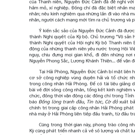
của Thanh niên, Nguyễn Đức Cảnh đã đề nghị với
hầm mỏ, xí nghiệp. Đồng chí đã đặc biệt nhấn m
nhân; nêu kinh nghiệm qua những lần đi vào nhà máy
nhân, người cách mạng mới tìm ra chủ trương và 
Ý kiến sắc sảo của Nguyễn Đức Cảnh đã được 
thành Nghị quyết của Kỳ bộ. Chủ trương "Vô sản 
thành Nghị quyết của Hội nghị Kỳ bộ Thanh niên 
động của những thanh niên yêu nước trong Hội V
nguy, chịu đựng mọi gian khổ, đi đến những nơ
Nguyễn Phong Sắc, Lương Khánh Thiện... để vận đ
Tại Hải Phòng, Nguyễn Đức Cảnh bí mật liên hệ
cơ sở công nghiệp vùng duyên hải và tổ chức nhi
trong công nhân Hải Phòng. Để có tài liệu giảng 
bài về đời sống công nhân, tổng kết kinh nghiệm 
chức, đồng thời vận động các đồng chí trong Tỉnh 
báo
Đồng lòng tranh đấu, Tin tức, Cờ đỏ
xuất bả
chính trị trong giai cấp công nhân Hải Phòng phá
nhà máy ở Hải Phòng liên tiếp đấu tranh, từ đấu tran
Cũng trong thời gian này, phong trào công nh
Kỳ cũng phát triển nhanh cả về số lượng và chất 