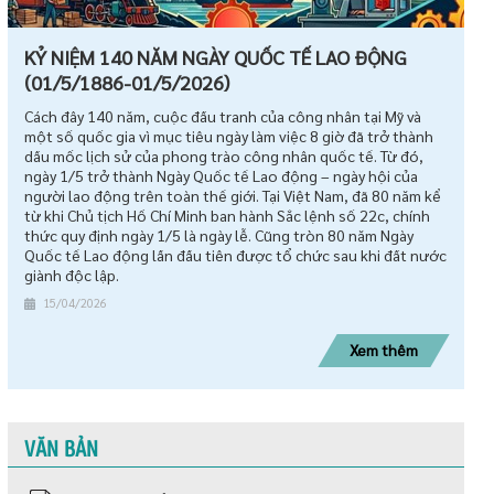
KỶ NIỆM 140 NĂM NGÀY QUỐC TẾ LAO ĐỘNG
(01/5/1886-01/5/2026)
Cách đây 140 năm, cuộc đấu tranh của công nhân tại Mỹ và
một số quốc gia vì mục tiêu ngày làm việc 8 giờ đã trở thành
dấu mốc lịch sử của phong trào công nhân quốc tế. Từ đó,
ngày 1/5 trở thành Ngày Quốc tế Lao động – ngày hội của
người lao động trên toàn thế giới. Tại Việt Nam, đã 80 năm kể
từ khi Chủ tịch Hồ Chí Minh ban hành Sắc lệnh số 22c, chính
thức quy định ngày 1/5 là ngày lễ. Cũng tròn 80 năm Ngày
Quốc tế Lao động lần đầu tiên được tổ chức sau khi đất nước
giành độc lập.
15/04/2026
Xem thêm
VĂN BẢN