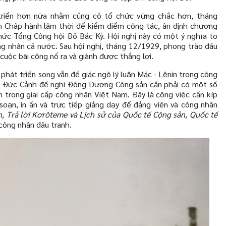
triển hơn nữa nhằm củng cố tổ chức vững chắc hơn, tháng
 Chấp hành lâm thời để kiểm điểm công tác, ấn định chương
thức Tổng Công hội Đỏ Bắc Kỳ. Hội nghị này có một ý nghĩa to
ng nhân cả nước. Sau hội nghị, tháng 12/1929, phong trào đấu
uộc bãi công nổ ra và giành được thắng lợi.
hát triển song vẫn để giác ngộ lý luận Mác - Lênin trong công
 Đức Cảnh đề nghị Đông Dương Cộng sản cần phải có một số
 trong giai cấp công nhân Việt Nam. Đây là công việc cần kíp
ạn, in ấn và trực tiếp giảng dạy để đảng viên và công nhân
, Trả lời Kơrôteme và Lịch sử của Quốc tế Cộng sản, Quốc tế
 công nhân đấu tranh.