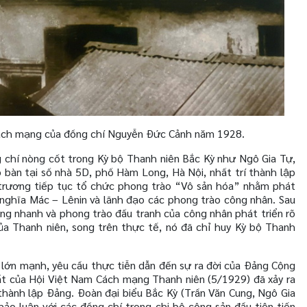
̣ cách mạng của đồng chí Nguyễn Đức Cảnh năm 1928.
chí nòng cốt trong Kỳ bộ Thanh niên Bắc Kỳ như Ngô Gia Tự,
p bàn tại số nhà 5D, phố Hàm Long, Hà Nội, nhất trí thành lập
 trương tiếp tục tổ chức phong trào “Vô sản hóa” nhằm phát
 nghĩa Mác – Lênin và lãnh đạo các phong trào công nhân. Sau
tăng nhanh và phong trào đấu tranh của công nhân phát triển rõ
ủa Thanh niên, song trên thực tế, nó đã chỉ huy Kỳ bộ Thanh
lớn mạnh, yêu cầu thực tiễn dẫn đến sự ra đời của Đảng Cộng
nhất của Hội Việt Nam Cách mạng Thanh niên (5/1929) đã xảy ra
 thành lập Đảng. Đoàn đại biểu Bắc Kỳ (Trần Văn Cung, Ngô Gia
hảo luận với các đồng chí trong chi bộ cộng sản đầu tiên tiến