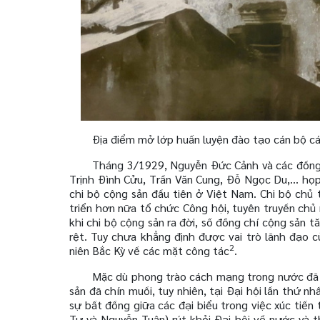
Địa điểm mở lớp huấn luyện đào tạo cán bô
Tháng 3/1929, Nguyễn Đức Cảnh và các đồng 
Trịnh Đình Cửu, Trần Văn Cung, Đỗ Ngọc Du,... họ
chi bộ cộng sản đầu tiên ở Việt Nam. Chi bộ chủ
triển hơn nữa tổ chức Công hội, tuyên truyền chủ
khi chi bộ cộng sản ra đời, số đồng chí cộng sản 
rệt. Tuy chưa khẳng định được vai trò lãnh đạo c
2
niên Bắc Kỳ về các mặt công tác
.
Mặc dù phong trào cách mạng trong nước đã 
sản đã chín muồi, tuy nhiên, tại Đại hội lần thứ 
sự bất đồng giữa các đại biểu trong việc xúc tiến
Tự và Nguyễn Tuân) rút khỏi Đại hội về nước và t