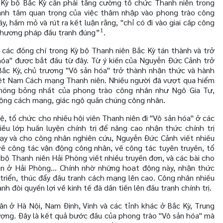
 Kỳ bộ Bắc Kỳ cần phải tăng cường tổ chức Thanh niên trong
ạnh tầm quan trọng của việc thâm nhập vào phong trào công
, hầm mỏ và rút ra kết luận rằng, "chỉ có đi vào giai cấp công
1
phương pháp đấu tranh đúng”
.
các đồng chí trong Kỳ bộ Thanh niên Bắc Kỳ tán thành và trở
hóa" được bắt đầu từ đây. Từ ý kiến của Nguyễn Đức Cảnh trở
Bắc Kỳ, chủ trương "Vô sản hóa" trở thành nhận thức và hành
iệt Nam Cách mạng Thanh niên. Nhiều người đã vượt qua hiểm
i nóng bỏng nhất của phong trào công nhân như Ngô Gia Tự,
ộng cách mạng, giác ngộ quần chúng công nhân.
, tổ chức cho nhiều hội viên Thanh niên đi "Vô sản hóa" ở các
ều lớp huấn luyện chính trị để nâng cao nhận thức chính trị
dạy và cho công nhân nghiên cứu, Nguyễn Đức Cảnh viết nhiều
về công tác vận động công nhân, về công tác tuyên truyền, tổ
bộ Thanh niên Hải Phòng viết nhiều truyền đơn, và các bài cho
n ở Hải Phòng... Chính nhờ những hoạt động này, nhận thức
t triển, thúc đẩy đấu tranh cách mạng lên cao. Công nhân nhiều
h đòi quyền lợi về kinh tế đã dần tiến lên đấu tranh chính trị.
ân ở Hà Nội, Nam Định, Vinh và các tỉnh khác ở Bắc Kỳ, Trung
lượng. Đây là kết quả bước đầu của phong trào "Vô sản hóa" mà