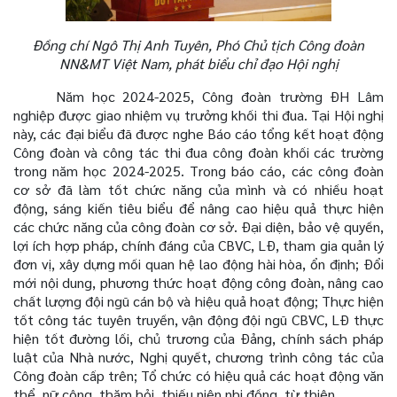
Đồng chí
Ngô Thị Anh Tuyên, Phó Chủ tịch Công đoàn
NN&MT Việt Nam, phát biểu chỉ đạo Hội nghị
Năm học 2024-2025, Công đoàn trường ĐH Lâm
nghiệp được giao nhiệm vụ trưởng khối thi đua. Tại Hội nghị
này, các đại biểu đã được nghe Báo cáo tổng kết hoạt động
Công đoàn và công tác thi đua công đoàn khối các trường
trong năm học 2024-2025. Trong báo cáo, các công đoàn
cơ sở đã làm tốt chức năng của mình và có nhiều hoạt
động, sáng kiến tiêu biểu để nâng cao hiệu quả thực hiện
các chức năng của công đoàn cơ sở. Đại diện, bảo vệ quyền,
lợi ích hợp pháp, chính đáng của CBVC, LĐ, tham gia quản lý
đơn vị, xây dựng mối quan hệ lao động hài hòa, ổn định; Đổi
mới nội dung, phương thức hoạt động công đoàn, nâng cao
chất lượng đội ngũ cán bộ và hiệu quả hoạt động; Thực hiện
tốt công tác tuyên truyền, vận động đội ngũ CBVC, LĐ thực
hiện tốt đường lối, chủ trương của Đảng, chính sách pháp
luật của Nhà nước, Nghị quyết, chương trình công tác của
Công đoàn cấp trên; Tổ chức có hiệu quả các hoạt động văn
thể, nữ công, thăm hỏi, thiếu niên nhi đồng, từ thiện…