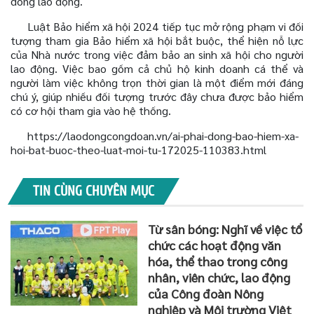
đồng lao động.
Luật Bảo hiểm xã hội 2024 tiếp tục mở rộng phạm vi đối
tượng tham gia Bảo hiểm xã hội bắt buộc, thể hiện nỗ lực
của Nhà nước trong việc đảm bảo an sinh xã hội cho người
lao động. Việc bao gồm cả chủ hộ kinh doanh cá thể và
người làm việc không trọn thời gian là một điểm mới đáng
chú ý, giúp nhiều đối tượng trước đây chưa được bảo hiểm
có cơ hội tham gia vào hệ thống.
https://laodongcongdoan.vn/ai-phai-dong-bao-hiem-xa-
hoi-bat-buoc-theo-luat-moi-tu-172025-110383.html
TIN CÙNG CHUYÊN MỤC
Từ sân bóng: Nghĩ về việc tổ
chức các hoạt động văn
hóa, thể thao trong công
nhân, viên chức, lao động
của Công đoàn Nông
nghiệp và Môi trường Việt