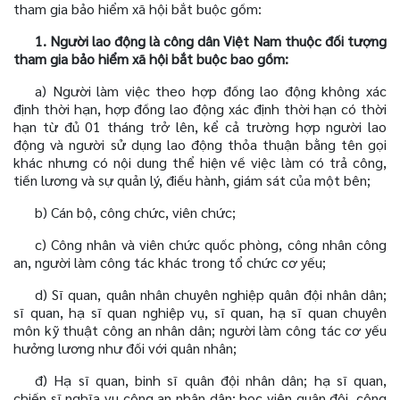
tham gia bảo hiểm xã hội bắt buộc gồm:
1. Người lao động là công dân Việt Nam thuộc đối tượng
tham gia bảo hiểm xã hội bắt buộc bao gồm:
a) Người làm việc theo hợp đồng lao động không xác
định thời hạn, hợp đồng lao động xác định thời hạn có thời
hạn từ đủ 01 tháng trở lên, kể cả trường hợp người lao
động và người sử dụng lao động thỏa thuận bằng tên gọi
khác nhưng có nội dung thể hiện về việc làm có trả công,
tiền lương và sự quản lý, điều hành, giám sát của một bên;
b) Cán bộ, công chức, viên chức;
c) Công nhân và viên chức quốc phòng, công nhân công
an, người làm công tác khác trong tổ chức cơ yếu;
d) Sĩ quan, quân nhân chuyên nghiệp quân đội nhân dân;
sĩ quan, hạ sĩ quan nghiệp vụ, sĩ quan, hạ sĩ quan chuyên
môn kỹ thuật công an nhân dân; người làm công tác cơ yếu
hưởng lương như đối với quân nhân;
đ) Hạ sĩ quan, binh sĩ quân đội nhân dân; hạ sĩ quan,
chiến sĩ nghĩa vụ công an nhân dân; học viên quân đội, công