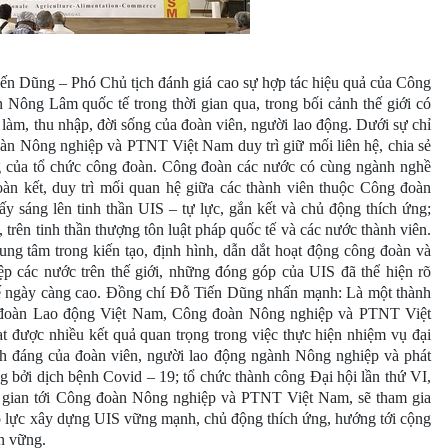
Tiến Dũng – Phó Chủ tịch đánh giá cao sự hợp tác hiệu quả của Công
ng Lâm quốc tế trong thời gian qua, trong bối cảnh thế giới có
 làm, thu nhập, đời sống của đoàn viên, người lao động. Dưới sự chỉ
n Nông nghiệp và PTNT Việt Nam duy trì giữ mối liên hệ, chia sẻ
ộng của tổ chức công đoàn. Công đoàn các nước có cùng ngành nghề
oàn kết, duy trì mối quan hệ giữa các thành viên thuộc Công đoàn
 sáng lên tinh thần UIS – tự lực, gắn kết và chủ động thích ứng;
i, trên tinh thần thượng tôn luật pháp quốc tế và các nước thành viên.
rung tâm trong kiến tạo, định hình, dẫn dắt hoạt động công đoàn và
p các nước trên thế giới, những đóng góp của UIS đã thể hiện rõ
c tế ngày càng cao. Đồng chí Đỗ Tiến Dũng nhấn mạnh: Là một thành
n đoàn Lao động Việt Nam, Công đoàn Nông nghiệp và PTNT Việt
t được nhiều kết quả quan trọng trong việc thực hiện nhiệm vụ đại
ính đáng của đoàn viên, người lao động ngành Nông nghiệp và phát
ởng bởi dịch bệnh Covid – 19; tổ chức thành công Đại hội lần thứ VI,
i gian tới Công đoàn Nông nghiệp và PTNT Việt Nam, sẽ tham gia
nỗ lực xây dựng UIS vững mạnh, chủ động thích ứng, hướng tới cộng
ền vững.