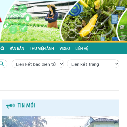
ỔI
VĂN BẢN
THƯ VIỆN ẢNH
VIDEO
LIÊN HỆ
TIN MỚI