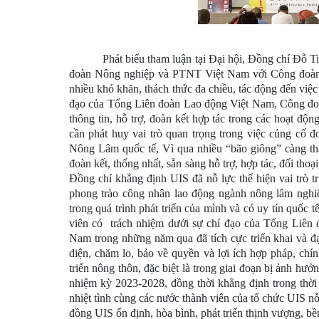
Phát biểu tham luận tại Đại hội, Đồng chí Đỗ 
đoàn Nông nghiệp và PTNT Việt Nam với Công đoàn Nô
nhiều khó khăn, thách thức đa chiều, tác động đến việc
đạo của Tổng Liên đoàn Lao động Việt Nam, Công đoà
thông tin, hỗ trợ, đoàn kết hợp tác trong các hoạt đ
cần phát huy vai trò quan trọng trong việc củng cố đ
Nông Lâm quốc tế, Vì qua nhiều “bão giông” càng thấy
đoàn kết, thống nhất, sẵn sàng hỗ trợ, hợp tác, đối thoạ
Đồng chí khẳng định UIS đã nỗ lực thể hiện vai trò t
phong trào công nhân lao động ngành nông lâm nghiệ
trong quá trình phát triển của mình và có uy tín quố
viên có
trách nhiệm dưới sự chỉ đạo của Tổng Liê
Nam trong những năm qua đã tích cực triển khai và đạ
diện, chăm lo, bảo về quyền và lợi ích hợp pháp, ch
triển nông thôn, đặc biệt là trong giai đoạn bị ảnh hư
nhiệm kỳ 2023-2028, đồng thời khẳng định trong thờ
nhiệt tình cùng các nước thành viên của tổ chức UIS 
đồng UIS ổn định, hòa bình, phát triển thịnh vượng, b