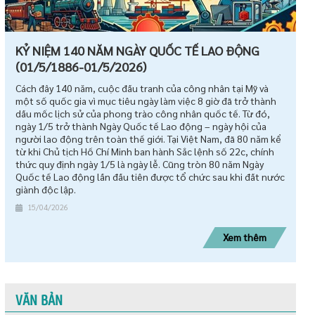
KỶ NIỆM 140 NĂM NGÀY QUỐC TẾ LAO ĐỘNG
(01/5/1886-01/5/2026)
Cách đây 140 năm, cuộc đấu tranh của công nhân tại Mỹ và
một số quốc gia vì mục tiêu ngày làm việc 8 giờ đã trở thành
dấu mốc lịch sử của phong trào công nhân quốc tế. Từ đó,
ngày 1/5 trở thành Ngày Quốc tế Lao động – ngày hội của
người lao động trên toàn thế giới. Tại Việt Nam, đã 80 năm kể
từ khi Chủ tịch Hồ Chí Minh ban hành Sắc lệnh số 22c, chính
thức quy định ngày 1/5 là ngày lễ. Cũng tròn 80 năm Ngày
Quốc tế Lao động lần đầu tiên được tổ chức sau khi đất nước
giành độc lập.
15/04/2026
Xem thêm
VĂN BẢN