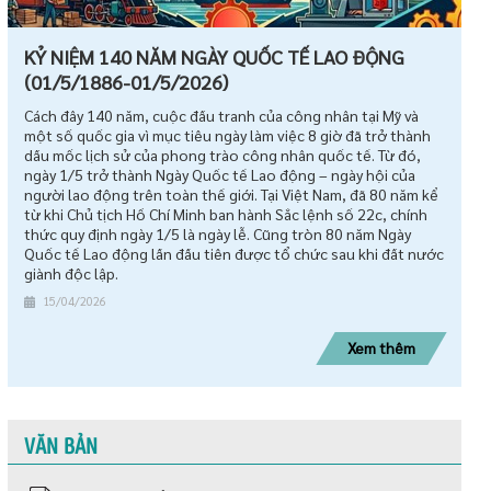
KỶ NIỆM 140 NĂM NGÀY QUỐC TẾ LAO ĐỘNG
(01/5/1886-01/5/2026)
Cách đây 140 năm, cuộc đấu tranh của công nhân tại Mỹ và
một số quốc gia vì mục tiêu ngày làm việc 8 giờ đã trở thành
dấu mốc lịch sử của phong trào công nhân quốc tế. Từ đó,
ngày 1/5 trở thành Ngày Quốc tế Lao động – ngày hội của
người lao động trên toàn thế giới. Tại Việt Nam, đã 80 năm kể
từ khi Chủ tịch Hồ Chí Minh ban hành Sắc lệnh số 22c, chính
thức quy định ngày 1/5 là ngày lễ. Cũng tròn 80 năm Ngày
Quốc tế Lao động lần đầu tiên được tổ chức sau khi đất nước
giành độc lập.
15/04/2026
Xem thêm
VĂN BẢN