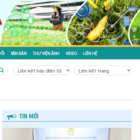
ỔI
VĂN BẢN
THƯ VIỆN ẢNH
VIDEO
LIÊN HỆ
TIN MỚI