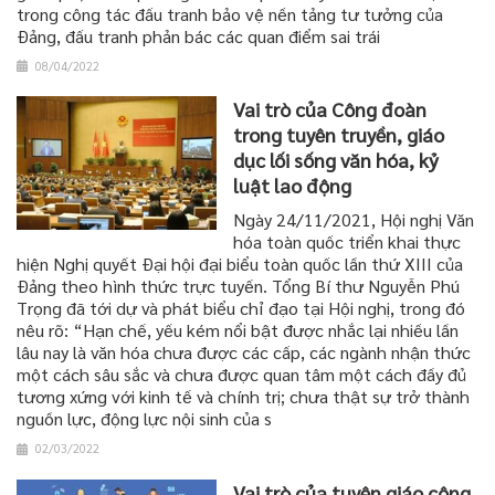
trong công tác đấu tranh bảo vệ nền tảng tư tưởng của
Đảng, đấu tranh phản bác các quan điểm sai trái
08/04/2022
Vai trò của Công đoàn
trong tuyên truyền, giáo
dục lối sống văn hóa, kỷ
luật lao động
Ngày 24/11/2021, Hội nghị Văn
hóa toàn quốc triển khai thực
hiện Nghị quyết Đại hội đại biểu toàn quốc lần thứ XIII của
Đảng theo hình thức trực tuyến. Tổng Bí thư Nguyễn Phú
Trọng đã tới dự và phát biểu chỉ đạo tại Hội nghị, trong đó
nêu rõ: “Hạn chế, yếu kém nổi bật được nhắc lại nhiều lần
lâu nay là văn hóa chưa được các cấp, các ngành nhận thức
một cách sâu sắc và chưa được quan tâm một cách đầy đủ
tương xứng với kinh tế và chính trị; chưa thật sự trở thành
nguồn lực, động lực nội sinh của s
02/03/2022
Vai trò của tuyên giáo công