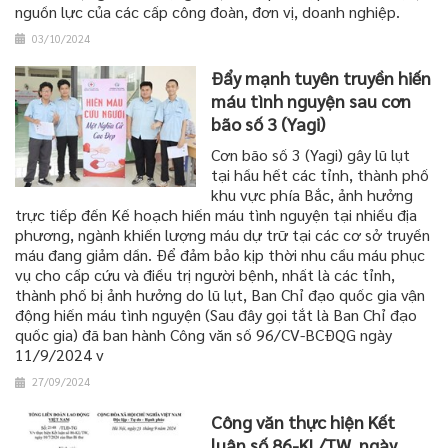
nguồn lực của các cấp công đoàn, đơn vị, doanh nghiệp.
03/10/2024
Đẩy mạnh tuyên truyền hiến
máu tình nguyện sau cơn
bão số 3 (Yagi)
Cơn bão số 3 (Yagi) gây lũ lụt
tại hầu hết các tỉnh, thành phố
khu vực phía Bắc, ảnh hưởng
trực tiếp đến Kế hoạch hiến máu tình nguyện tại nhiều địa
phương, ngành khiến lượng máu dự trữ tại các cơ sở truyền
máu đang giảm dần. Để đảm bảo kịp thời nhu cầu máu phục
vụ cho cấp cứu và điều trị người bệnh, nhất là các tỉnh,
thành phố bị ảnh hưởng do lũ lụt, Ban Chỉ đạo quốc gia vận
động hiến máu tình nguyện (Sau đây gọi tắt là Ban Chỉ đạo
quốc gia) đã ban hành Công văn số 96/CV-BCĐQG ngày
11/9/2024 v
27/09/2024
Công văn thực hiện Kết
luận số 86-KL/TW, ngày