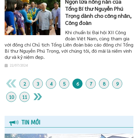
Ngọn lửa nồng nàn của
Tổng Bí thư Nguyễn Phú
Trọng dành cho công nhân,
Công đoàn
Khi chuẩn bị Đại hội XII Công
đoàn Việt Nam, cùng tham gia
với đồng chí Chủ tịch Tổng Liên đoàn báo cáo đồng chí Tổng
Bí thư Nguyễn Phú Trọng, với chúng tôi, đó mãi là niềm vinh
dự và kỷ niệm đẹp.
22/07/2024
2
3
4
5
6
7
8
9
10
11
TIN MỚI