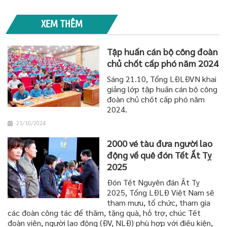
XEM THÊM
Tập huấn cán bộ công đoàn
chủ chốt cấp phó năm 2024
Sáng 21.10, Tổng LĐLĐVN khai
giảng lớp tập huấn cán bộ công
đoàn chủ chốt cấp phó năm
2024.
21/10/2024
2000 vé tàu đưa người lao
động về quê đón Tết Ất Tỵ
2025
Đón Tết Nguyên đán Ất Tỵ
2025, Tổng LĐLĐ Việt Nam sẽ
tham mưu, tổ chức, tham gia
các đoàn công tác để thăm, tặng quà, hỗ trợ, chúc Tết
đoàn viên, người lao động (ĐV, NLĐ) phù hợp với điều kiện,