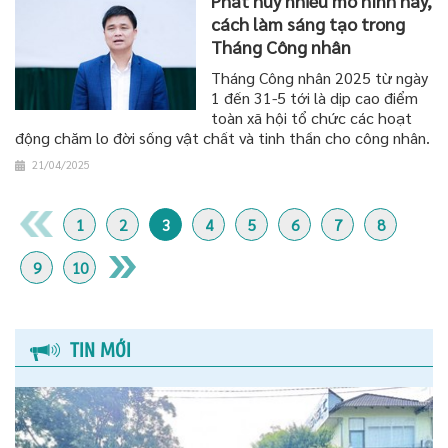
Phát huy nhiều mô hình hay,
cách làm sáng tạo trong
Tháng Công nhân
Tháng Công nhân 2025 từ ngày
1 đến 31-5 tới là dịp cao điểm
toàn xã hội tổ chức các hoạt
động chăm lo đời sống vật chất và tinh thần cho công nhân.
21/04/2025
1
2
3
4
5
6
7
8
9
10
TIN MỚI