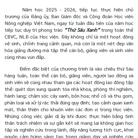
Năm học 2025 - 2026, tiếp tục thực hiện chủ
trương của Đảng ủy, Ban Giám đốc và Công đoàn Học viện
Nông nghiệp Việt Nam, ngay từ tuần đầu tiên của năm học
tiếp tục duy trì phong trào
“Thứ Sáu Xanh”
trong toàn thể
CBVC, NLĐ của Học viện. Đây không chỉ là một hoạt động
vệ sinh, chỉnh trang cảnh quan, mà còn là một nét đẹp văn
hóa giảng đường mà tập thể cán bộ, giảng viên và sinh viên
cùng nhau vun đắp.
Điểm đặc biệt của chương trình là vào chiều thứ Sáu
hàng tuần, toàn thể cán bộ, giảng viên, người lao động và
sinh viên sẽ cùng nhau tham gia các hoạt động lao động tập
thể: quét dọn xung quanh tòa nhà khoa, phòng thí nghiệm,
hành lang; chăm sóc cây xanh, bồn hoa; nhổ cỏ và thu gom,
phân loại và xử lý rác thải đúng quy định; tạo cảnh quan xanh
mát, thân thiện cho khuôn viên các đơn vị trong Học viện.
Những công việc giản dị ấy khi được thực hiện bằng tinh
thần trách nhiệm và sự gắn kết sẽ mang lại không gian học
tập và nghiên cứu trong lành, đầy năng lượng tích cực, khơi
nguồn cảm hứng sáng tạo trong giảng dạy và nghiên cứu