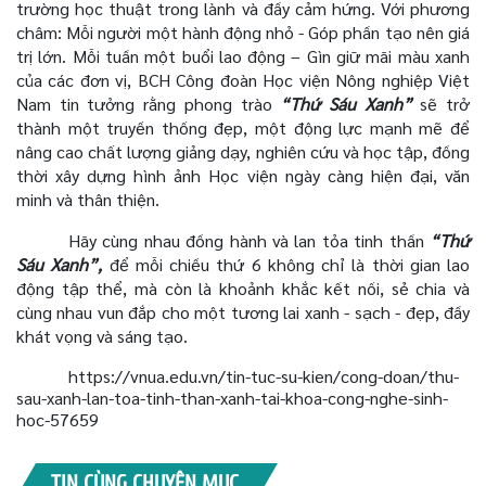
trường học thuật trong lành và đầy cảm hứng. Với phương
châm: Mỗi người một hành động nhỏ - Góp phần tạo nên giá
trị lớn. Mỗi tuần một buổi lao động – Gìn giữ mãi màu xanh
của các đơn vị, BCH Công đoàn Học viện Nông nghiệp Việt
Nam tin tưởng rằng phong trào
“Thứ Sáu Xanh”
sẽ trở
thành một truyền thống đẹp, một động lực mạnh mẽ để
nâng cao chất lượng giảng dạy, nghiên cứu và học tập, đồng
thời xây dựng hình ảnh Học viện ngày càng hiện đại, văn
minh và thân thiện.
Hãy cùng nhau đồng hành và lan tỏa tinh thần
“Thứ
Sáu Xanh”,
để mỗi chiều thứ 6 không chỉ là thời gian lao
động tập thể, mà còn là khoảnh khắc kết nối, sẻ chia và
cùng nhau vun đắp cho một tương lai xanh - sạch - đẹp, đầy
khát vọng và sáng tạo.
https://vnua.edu.vn/tin-tuc-su-kien/cong-doan/thu-
sau-xanh-lan-toa-tinh-than-xanh-tai-khoa-cong-nghe-sinh-
hoc-57659
TIN CÙNG CHUYÊN MỤC