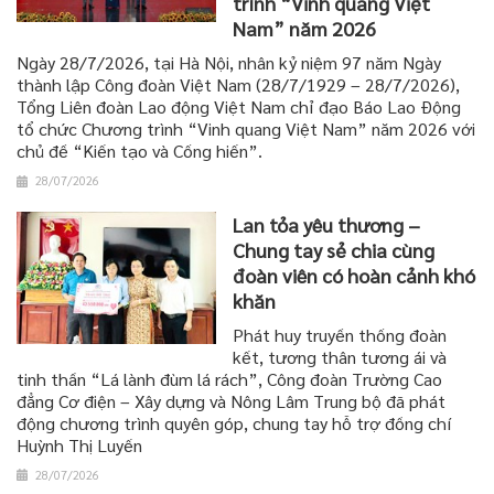
trình “Vinh quang Việt
Nam” năm 2026
Ngày 28/7/2026, tại Hà Nội, nhân kỷ niệm 97 năm Ngày
thành lập Công đoàn Việt Nam (28/7/1929 – 28/7/2026),
Tổng Liên đoàn Lao động Việt Nam chỉ đạo Báo Lao Động
tổ chức Chương trình “Vinh quang Việt Nam” năm 2026 với
chủ đề “Kiến tạo và Cống hiến”.
28/07/2026
Lan tỏa yêu thương –
Chung tay sẻ chia cùng
đoàn viên có hoàn cảnh khó
khăn
Phát huy truyền thống đoàn
kết, tương thân tương ái và
tinh thần “Lá lành đùm lá rách”, Công đoàn Trường Cao
đẳng Cơ điện – Xây dựng và Nông Lâm Trung bộ đã phát
động chương trình quyên góp, chung tay hỗ trợ đồng chí
Huỳnh Thị Luyến
28/07/2026