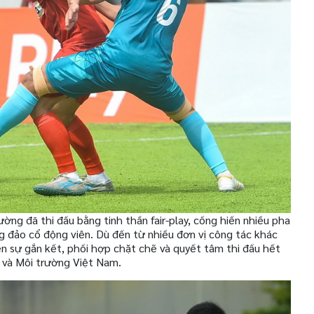
ường đã thi đấu bằng tinh thần fair-play, cống hiến nhiều pha
g đảo cổ động viên. Dù đến từ nhiều đơn vị công tác khác
ện sự gắn kết, phối hợp chặt chẽ và quyết tâm thi đấu hết
 và Môi trường Việt Nam.