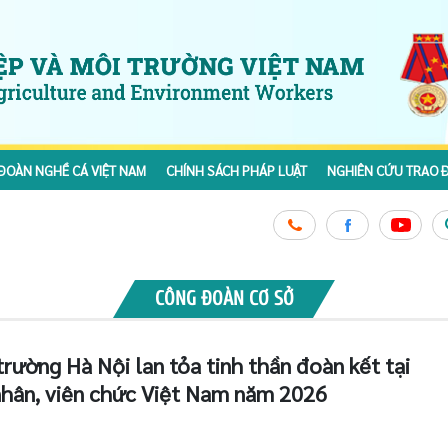
ĐOÀN NGHỀ CÁ VIỆT NAM
CHÍNH SÁCH PHÁP LUẬT
NGHIÊN CỨU TRAO Đ
CÔNG ĐOÀN CƠ SỞ
rường Hà Nội lan tỏa tinh thần đoàn kết tại
nhân, viên chức Việt Nam năm 2026