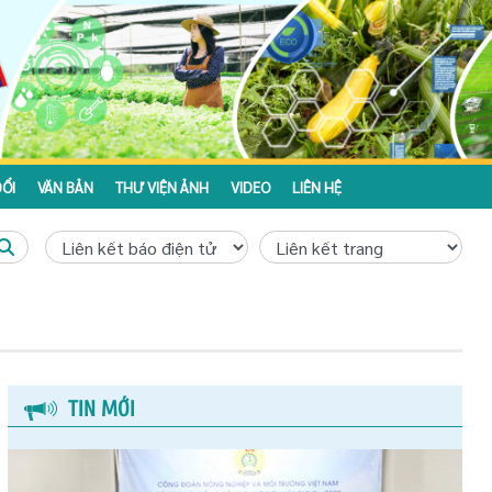
ỔI
VĂN BẢN
THƯ VIỆN ẢNH
VIDEO
LIÊN HỆ
TIN MỚI