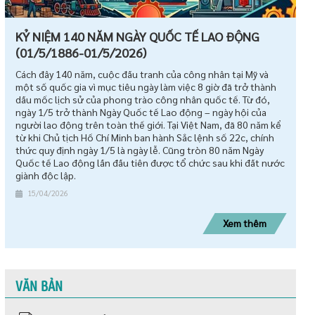
KỶ NIỆM 140 NĂM NGÀY QUỐC TẾ LAO ĐỘNG
(01/5/1886-01/5/2026)
Cách đây 140 năm, cuộc đấu tranh của công nhân tại Mỹ và
một số quốc gia vì mục tiêu ngày làm việc 8 giờ đã trở thành
dấu mốc lịch sử của phong trào công nhân quốc tế. Từ đó,
ngày 1/5 trở thành Ngày Quốc tế Lao động – ngày hội của
người lao động trên toàn thế giới. Tại Việt Nam, đã 80 năm kể
từ khi Chủ tịch Hồ Chí Minh ban hành Sắc lệnh số 22c, chính
thức quy định ngày 1/5 là ngày lễ. Cũng tròn 80 năm Ngày
Quốc tế Lao động lần đầu tiên được tổ chức sau khi đất nước
giành độc lập.
15/04/2026
Xem thêm
VĂN BẢN