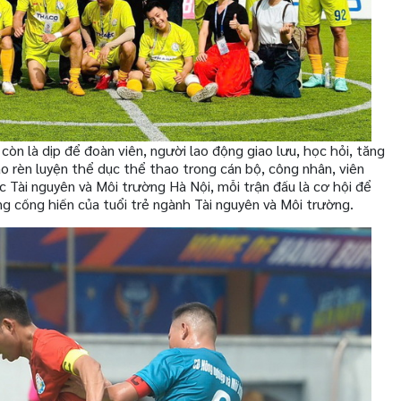
còn là dịp để đoàn viên, người lao động giao lưu, học hỏi, tăng
 rèn luyện thể dục thể thao trong cán bộ, công nhân, viên
c Tài nguyên và Môi trường Hà Nội, mỗi trận đấu là cơ hội để
ọng cống hiến của tuổi trẻ ngành Tài nguyên và Môi trường.