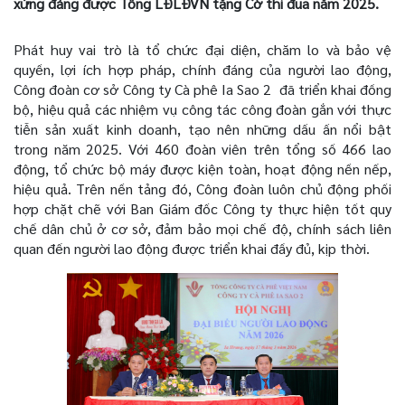
xứng đáng được Tổng LĐLĐVN tặng Cờ thi đua năm 2025.
Phát huy vai trò là tổ chức đại diện, chăm lo và bảo vệ
quyền, lợi ích hợp pháp, chính đáng của người lao động,
Công đoàn cơ sở Công ty Cà phê Ia Sao 2 đã triển khai đồng
bộ, hiệu quả các nhiệm vụ công tác công đoàn gắn với thực
tiễn sản xuất kinh doanh, tạo nên những dấu ấn nổi bật
trong năm 2025.
Với 460 đoàn viên trên tổng số 466 lao
động, tổ chức bộ máy được kiện toàn, hoạt động nền nếp,
hiệu quả.
Trên nền tảng đó, Công đoàn luôn chủ động phối
hợp chặt chẽ với Ban Giám đốc Công ty thực hiện tốt quy
chế dân chủ ở cơ sở, đảm bảo mọi chế độ, chính sách liên
quan đến người lao động được triển khai đầy đủ, kịp thời.