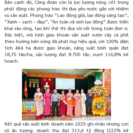
Bên
cạnh
đó, Công đoàn còn là lực lượng nòng cốt trong
phát động các phong trào thi đua yêu nước gắn với nhiệm
vụ sản xuất. Phong trào “Lao động giỏi, lao động sáng tạo”,
“Xanh – sạch – đẹp”, “An toàn vệ sinh lao động” được triển
khai sâu rộng, tạo khí thế thi đua sôi nổi trong toàn đơn vị.
Đặc biệt, mô hình giao khoán sản xuất vườn cây cà phê
theo hướng bền vững đã phát huy hiệu quả, với 100% diện
tích 464 ha được giao khoán, năng suất bình quân đạt
18,75 tấn/ha, sản lượng đạt 8.700 tấn, vượt 116,8% kế
hoạch.
Kết quả sản xuất kinh doanh năm 2025 ghi nhận những con
số ấn tượng: doanh thu đạt 313,6 tỷ đồng (223% kế