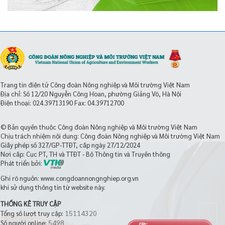
Trang tin điện tử Công đoàn Nông nghiệp và Môi trường Việt Nam
Địa chỉ: Số 12/20 Nguyễn Công Hoan, phường Giảng Võ, Hà Nội
Điện thoại:
024.39713190
Fax: 04.39712700
© Bản quyền thuộc Công đoàn Nông nghiệp và Môi trường Việt Nam
Chịu trách nhiệm nội dung: Công đoàn Nông nghiệp và Môi trường Việt Nam
Giấy phép số 327/GP-TTĐT, cấp ngày 27/12/2024
Nơi cấp: Cục PT, TH và TTĐT - Bộ Thông tin và Truyền thông
Phát triển bởi:
Ghi rõ nguồn: www.congdoannongnghiep.org.vn
khi sử dụng thông tin từ website này.
THỐNG KÊ TRUY CẬP
15114320
Tổng số lượt truy cập:
5498
Số người online: