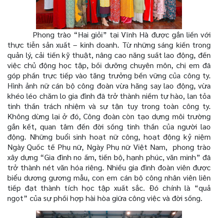
Phong trào “Hai giỏi” tại Vĩnh Hà được gắn liền với
thực tiễn sản xuất – kinh doanh. Từ những sáng kiến trong
quản lý, cải tiến kỹ thuật, nâng cao năng suất lao động, đến
việc chủ động học tập, bồi dưỡng chuyên môn, chị em đã
góp phần trực tiếp vào tăng trưởng bền vững của công ty.
Hình ảnh nữ cán bộ công đoàn vừa hăng say lao động, vừa
khéo léo chăm lo gia đình đã trở thành niềm tự hào, lan tỏa
tinh thần trách nhiệm và sự tận tụy trong toàn công ty.
Không dừng lại ở đó, Công đoàn còn tạo dựng môi trường
gắn kết, quan tâm đến đời sống tinh thần của người lao
động. Những buổi sinh hoạt nữ công, hoạt động kỷ niệm
Ngày Quốc tế Phụ nữ, Ngày Phụ nữ Việt Nam, phong trào
xây dựng “Gia đình no ấm, tiến bộ, hạnh phúc, văn minh” đã
trở thành nét văn hóa riêng. Nhiều gia đình đoàn viên được
biểu dương gương mẫu, con em cán bộ công nhân viên liên
tiếp đạt thành tích học tập xuất sắc. Đó chính là “quả
ngọt” của sự phối hợp hài hòa giữa công việc và đời sống.