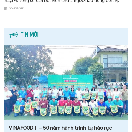
54,3% tổng số cán bộ, viên chức, người lao động đơn vị.
25/09/2025
TIN MỚI
VINAFOOD II – 50 năm hành trình tự hào rực