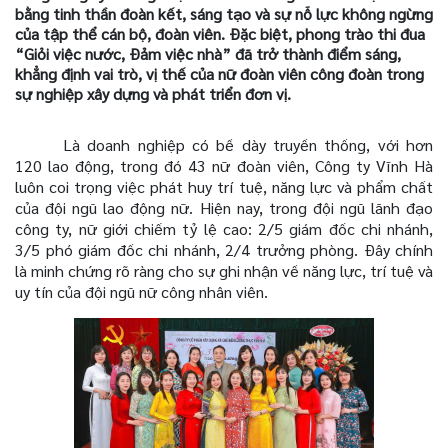
bằng tinh thần đoàn kết, sáng tạo và sự nỗ lực không ngừng
của tập thể cán bộ, đoàn viên. Đặc biệt, phong trào thi đua
“Giỏi việc nước, Đảm việc nhà” đã trở thành điểm sáng,
khẳng định vai trò, vị thế của nữ đoàn viên công đoàn trong
sự nghiệp xây dựng và phát triển đơn vị.
Là doanh nghiệp có bề dày truyền thống, với hơn
120 lao động, trong đó 43 nữ đoàn viên, Công ty Vĩnh Hà
luôn coi trọng việc phát huy trí tuệ, năng lực và phẩm chất
của đội ngũ lao động nữ. Hiện nay, trong đội ngũ lãnh đạo
công ty, nữ giới chiếm tỷ lệ cao: 2/5 giám đốc chi nhánh,
3/5 phó giám đốc chi nhánh, 2/4 trưởng phòng. Đây chính
là minh chứng rõ ràng cho sự ghi nhận về năng lực, trí tuệ và
uy tín của đội ngũ nữ công nhân viên.