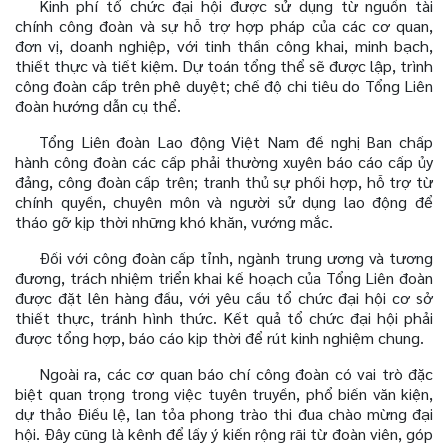
Kinh phí tổ chức đại hội được sử dụng từ nguồn tài
chính công đoàn và sự hỗ trợ hợp pháp của các cơ quan,
đơn vị, doanh nghiệp, với tinh thần công khai, minh bạch,
thiết thực và tiết kiệm. Dự toán tổng thể sẽ được lập, trình
công đoàn cấp trên phê duyệt; chế độ chi tiêu do Tổng Liên
đoàn hướng dẫn cụ thể.
Tổng Liên đoàn Lao động Việt Nam đề nghị Ban chấp
hành công đoàn các cấp phải thường xuyên báo cáo cấp ủy
đảng, công đoàn cấp trên; tranh thủ sự phối hợp, hỗ trợ từ
chính quyền, chuyên môn và người sử dụng lao động để
tháo gỡ kịp thời những khó khăn, vướng mắc.
Đối với công đoàn cấp tỉnh, ngành trung ương và tương
đương, trách nhiệm triển khai kế hoạch của Tổng Liên đoàn
được đặt lên hàng đầu, với yêu cầu tổ chức đại hội cơ sở
thiết thực, tránh hình thức. Kết quả tổ chức đại hội phải
được tổng hợp, báo cáo kịp thời để rút kinh nghiệm chung.
Ngoài ra, các cơ quan báo chí công đoàn có vai trò đặc
biệt quan trọng trong việc tuyên truyền, phổ biến văn kiện,
dự thảo Điều lệ, lan tỏa phong trào thi đua chào mừng đại
hội. Đây cũng là kênh để lấy ý kiến rộng rãi từ đoàn viên, góp