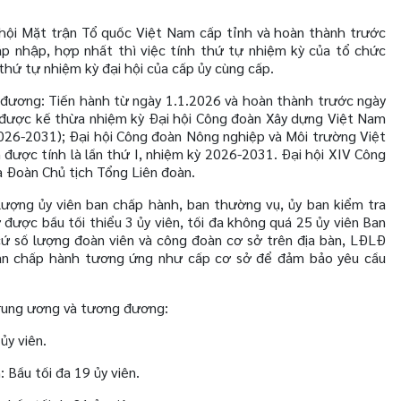
i hội Mặt trận Tổ quốc Việt Nam cấp tỉnh và hoàn thành trước
áp nhập, hợp nhất thì việc tính thứ tự nhiệm kỳ của tổ chức
hứ tự nhiệm kỳ đại hội của cấp ủy cùng cấp.
đương: Tiến hành từ ngày 1.1.2026 và hoàn thành trước ngày
 được kế thừa nhiệm kỳ Đại hội Công đoàn Xây dựng Việt Nam
 2026-2031); Đại hội Công đoàn Nông nghiệp và Môi trường Việt
ược tính là lần thứ I, nhiệm kỳ 2026-2031. Đại hội XIV Công
a Đoàn Chủ tịch Tổng Liên đoàn.
ợng ủy viên ban chấp hành, ban thường vụ, ủy ban kiểm tra
được bầu tối thiểu 3 ủy viên, tối đa không quá 25 ủy viên Ban
ứ số lượng đoàn viên và công đoàn cơ sở trên địa bàn, LĐLĐ
ban chấp hành tương ứng như cấp cơ sở để đảm bảo yêu cầu
trung ương và tương đương:
ủy viên.
 Bầu tối đa 19 ủy viên.