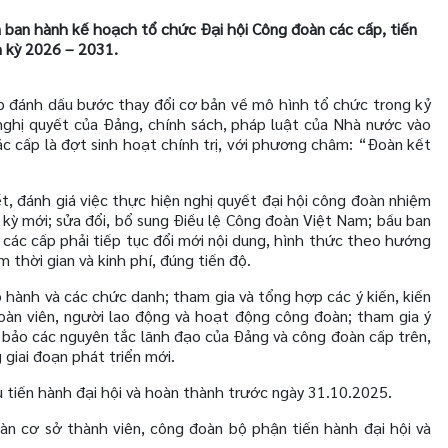
ban hành kế hoạch tổ chức Đại hội Công đoàn các cấp, tiến
m kỳ 2026 – 2031.
 đánh dấu bước thay đổi cơ bản về mô hình tổ chức trong kỷ
nghị quyết của Đảng, chính sách, pháp luật của Nhà nước vào
ác cấp là đợt sinh hoạt chính trị, với phương châm: “Đoàn kết
t, đánh giá việc thực hiện nghị quyết đại hội công đoàn nhiệm
ỳ mới; sửa đổi, bổ sung Điều lệ Công đoàn Việt Nam; bầu ban
các cấp phải tiếp tục đổi mới nội dung, hình thức theo hướng
m thời gian và kinh phí, đúng tiến độ.
 hành và các chức danh; tham gia và tổng hợp các ý kiến, kiến
oàn viên, người lao động và hoạt động công đoàn; tham gia ý
 bảo các nguyên tắc lãnh đạo của Đảng và công đoàn cấp trên,
giai đoạn phát triển mới.
tiến hành đại hội và hoàn thành trước ngày 31.10.2025.
n cơ sở thành viên, công đoàn bộ phận tiến hành đại hội và