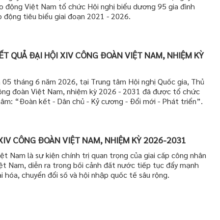
o động Việt Nam tổ chức Hội nghị biểu dương 95 gia đình
o động tiêu biểu giai đoạn 2021 - 2026.
T QUẢ ĐẠI HỘI XIV CÔNG ĐOÀN VIỆT NAM, NHIỆM KỲ
à 05 tháng 6 năm 2026, tại Trung tâm Hội nghị Quốc gia, Thủ
Công đoàn Việt Nam, nhiệm kỳ 2026 - 2031 đã được tổ chức
m: “Đoàn kết - Dân chủ - Kỷ cương - Đổi mới - Phát triển”.
XIV CÔNG ĐOÀN VIỆT NAM, NHIỆM KỲ 2026-2031
ệt Nam là sự kiện chính trị quan trọng của giai cấp công nhân
ệt Nam, diễn ra trong bối cảnh đất nước tiếp tục đẩy mạnh
i hóa, chuyển đổi số và hội nhập quốc tế sâu rộng.