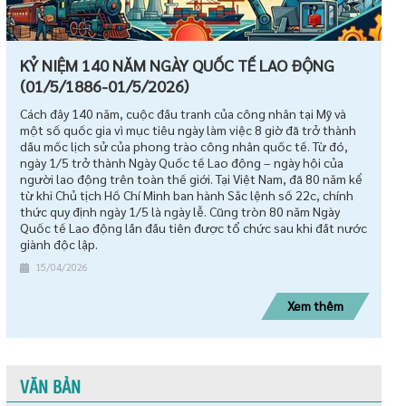
KỶ NIỆM 140 NĂM NGÀY QUỐC TẾ LAO ĐỘNG
(01/5/1886-01/5/2026)
Cách đây 140 năm, cuộc đấu tranh của công nhân tại Mỹ và
một số quốc gia vì mục tiêu ngày làm việc 8 giờ đã trở thành
dấu mốc lịch sử của phong trào công nhân quốc tế. Từ đó,
ngày 1/5 trở thành Ngày Quốc tế Lao động – ngày hội của
người lao động trên toàn thế giới. Tại Việt Nam, đã 80 năm kể
từ khi Chủ tịch Hồ Chí Minh ban hành Sắc lệnh số 22c, chính
thức quy định ngày 1/5 là ngày lễ. Cũng tròn 80 năm Ngày
Quốc tế Lao động lần đầu tiên được tổ chức sau khi đất nước
giành độc lập.
15/04/2026
Xem thêm
VĂN BẢN