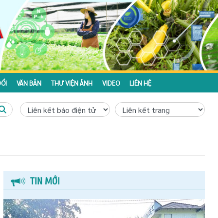
ỔI
VĂN BẢN
THƯ VIỆN ẢNH
VIDEO
LIÊN HỆ
TIN MỚI