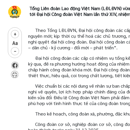
Tổng Liên đoàn Lao động Việt Nam (LĐLĐVN) vừa 
tới Đại hội Công đoàn Việt Nam lần thứ XIV, nhiệ
Theo Tổng LĐLĐVN, Đại hội công đoàn các cấp
nguyên mới; kịp thời cụ thể hoá các chủ trương, 
nghị quyết đại hội công đoàn. Đại hội công đoàn c
– dân chủ - kỷ cương - đổi mới – phát triển”.
Đại hội công đoàn các cấp có nhiệm vụ tổng kế
kỳ qua, đề ra phương hướng hoạt động của nhiệm k
chấp hành công đoàn khóa mới. Đại hội công đoàn 
thiết thực, hiệu quả, coi trọng chất lượng, tiết kiệ
Việc chuẩn bị các nội dung về nhân sự ban chấp
nghị về quyền, lợi ích hợp pháp chính đáng của đ
kiến sửa đổi Điều lệ Công đoàn Việt Nam phải đảm
phù hợp với tình hình thực tế của công đoàn trong 
Theo kế hoạch, công đoàn xã, phường, đặc khu 
Công đoàn cơ sở, nghiệp đoàn cơ sở, công đoà
hoàn thành trước ngày 31.12.2025.