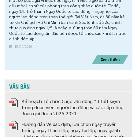
một số quốc gia vì mục tiêu ngày làm việc 8 giờ đã trở thành
dấu mốc lịch sử của phong trào công nhân quốc tế. Từ đó,
ngày 1/5 trở thành Ngày Quốc tế Lao động – ngày hội của
người lao động trên toàn thế giới. Tại Việt Nam, đã 80 năm kể
từ khi Chủ tịch Hồ Chí Minh ban hành Sắc lệnh số 22c, chính
thức quy định ngày 1/5 là ngày lễ. Cũng tròn 80 năm Ngày
Quốc tế Lao động lần đầu tiên được tổ chức sau khi đất nước
giành độc lập.
15/04/2026
Xem thêm
VĂN BẢN
Kế hoạch Tổ chức Cuộc vận động “3 tiết kiệm”
trong đoàn viên, người lao động và các cấp công
đoàn giai đoạn 2026-2031
Hướng dẫn Về xác định, lựa chọn ngày truyền
thống, ngày thành lập, ngày tái lập, ngày giành
chính quyền, ngày giải phóng sau sắp xếp tố chức