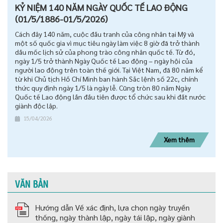
KỶ NIỆM 140 NĂM NGÀY QUỐC TẾ LAO ĐỘNG
(01/5/1886-01/5/2026)
Cách đây 140 năm, cuộc đấu tranh của công nhân tại Mỹ và
một số quốc gia vì mục tiêu ngày làm việc 8 giờ đã trở thành
dấu mốc lịch sử của phong trào công nhân quốc tế. Từ đó,
ngày 1/5 trở thành Ngày Quốc tế Lao động – ngày hội của
người lao động trên toàn thế giới. Tại Việt Nam, đã 80 năm kể
từ khi Chủ tịch Hồ Chí Minh ban hành Sắc lệnh số 22c, chính
thức quy định ngày 1/5 là ngày lễ. Cũng tròn 80 năm Ngày
Quốc tế Lao động lần đầu tiên được tổ chức sau khi đất nước
giành độc lập.
15/04/2026
Xem thêm
VĂN BẢN
Hướng dẫn Về xác định, lựa chọn ngày truyền
thống, ngày thành lập, ngày tái lập, ngày giành