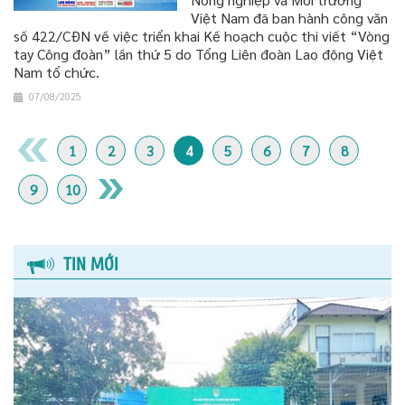
Việt Nam đã ban hành công văn
số 422/CĐN về việc triển khai Kế hoạch cuộc thi viết “Vòng
tay Công đoàn” lần thứ 5 do Tổng Liên đoàn Lao động Việt
Nam tổ chức.
07/08/2025
1
2
3
4
5
6
7
8
9
10
TIN MỚI