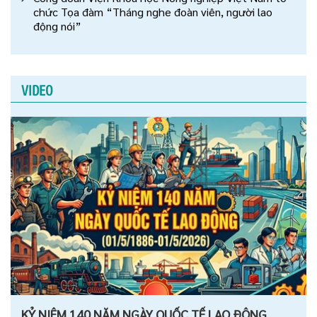
chức Tọa đàm “Tháng nghe đoàn viên, người lao
động nói”
VIDEO
KỶ NIỆM 140 NĂM NGÀY QUỐC TẾ LAO ĐỘNG