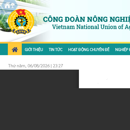
GIỚI THIỆU
TIN TỨC
HOẠT ĐỘNG CHUYÊN ĐỀ
NGHIỆP 
Thứ năm, 06/08/2026 | 23:27