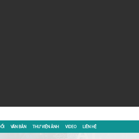
ỔI
VĂN BẢN
THƯ VIỆN ẢNH
VIDEO
LIÊN HỆ