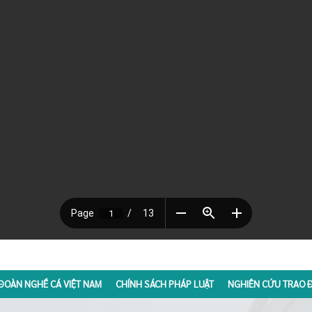
ĐOÀN NGHỀ CÁ VIỆT NAM
CHÍNH SÁCH PHÁP LUẬT
NGHIÊN CỨU TRAO Đ