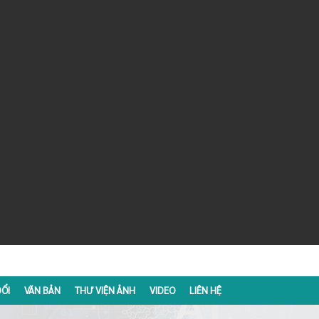
ỔI
VĂN BẢN
THƯ VIỆN ẢNH
VIDEO
LIÊN HỆ