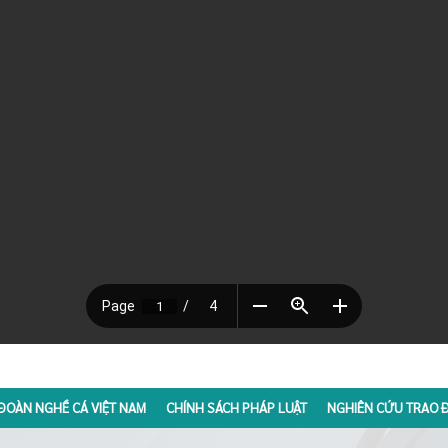
ĐOÀN NGHỀ CÁ VIỆT NAM
CHÍNH SÁCH PHÁP LUẬT
NGHIÊN CỨU TRAO Đ