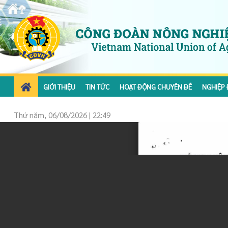
GIỚI THIỆU
TIN TỨC
HOẠT ĐỘNG CHUYÊN ĐỀ
NGHIỆP 
Thứ năm, 06/08/2026 | 22:49