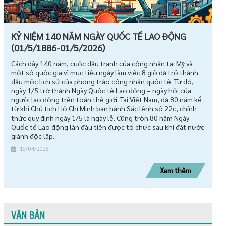
KỶ NIỆM 140 NĂM NGÀY QUỐC TẾ LAO ĐỘNG
(01/5/1886-01/5/2026)
Cách đây 140 năm, cuộc đấu tranh của công nhân tại Mỹ và
một số quốc gia vì mục tiêu ngày làm việc 8 giờ đã trở thành
dấu mốc lịch sử của phong trào công nhân quốc tế. Từ đó,
ngày 1/5 trở thành Ngày Quốc tế Lao động – ngày hội của
người lao động trên toàn thế giới. Tại Việt Nam, đã 80 năm kể
từ khi Chủ tịch Hồ Chí Minh ban hành Sắc lệnh số 22c, chính
thức quy định ngày 1/5 là ngày lễ. Cũng tròn 80 năm Ngày
Quốc tế Lao động lần đầu tiên được tổ chức sau khi đất nước
giành độc lập.
15/04/2026
Xem thêm
VĂN BẢN