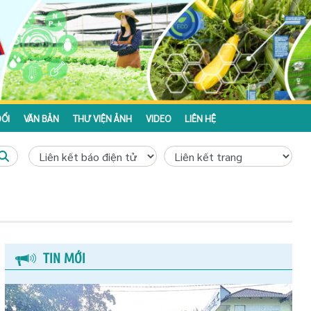
ỔI
VĂN BẢN
THƯ VIỆN ẢNH
VIDEO
LIÊN HỆ
TIN MỚI