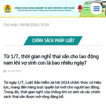
Chủ nhật, 09/08/2026 | 15:09
CHÍNH SÁCH PHÁP LUẬT
Từ 1/7, thời gian nghỉ thai sản cho lao động
nam khi vợ sinh con là bao nhiêu ngày?
26/06/2025
Từ ngày 1/7, Luật Bảo hiểm xã hội 2024 chính thức có hiệu
lực, mang đến hàng loạt quyền lợi mới cho người lao động.
Trong đó, thời gian nghỉ của chồng khi vợ sinh và các chính
sách thai sản được mở rộng đáng kể.