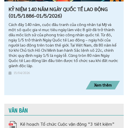
KỶ NIỆM 140 NĂM NGÀY QUỐC TẾ LAO ĐỘNG
(01/5/1886-01/5/2026)
Cách đây 140 năm, cuộc đấu tranh của công nhân tại Mỹ và
một số quốc gia vì mục tiêu ngày làm việc 8 giờ đã trở thành
dấu mốc lịch sử của phong trào công nhân quốc tế. Từ đó,
ngày 1/5 trở thành Ngày Quốc tế Lao động – ngày hội của
người lao động trên toàn thế giới. Tại Việt Nam, đã 80 năm kể
từ khi Chủ tịch Hồ Chí Minh ban hành Sắc lệnh số 22c, chính
thức quy định ngày 1/5 là ngày lễ. Cũng tròn 80 năm Ngày
Quốc tế Lao động lần đầu tiên được tổ chức sau khi đất nước
giành độc lập.
15/04/2026
Xem thêm
VĂN BẢN
Kế hoạch Tổ chức Cuộc vận động “3 tiết kiệm”