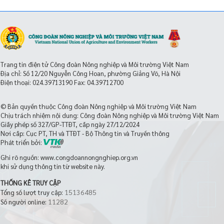
Trang tin điện tử Công đoàn Nông nghiệp và Môi trường Việt Nam
Địa chỉ: Số 12/20 Nguyễn Công Hoan, phường Giảng Võ, Hà Nội
Điện thoại:
024.39713190
Fax: 04.39712700
© Bản quyền thuộc Công đoàn Nông nghiệp và Môi trường Việt Nam
Chịu trách nhiệm nội dung: Công đoàn Nông nghiệp và Môi trường Việt Nam
Giấy phép số 327/GP-TTĐT, cấp ngày 27/12/2024
Nơi cấp: Cục PT, TH và TTĐT - Bộ Thông tin và Truyền thông
Phát triển bởi:
Ghi rõ nguồn: www.congdoannongnghiep.org.vn
khi sử dụng thông tin từ website này.
THỐNG KÊ TRUY CẬP
15136485
Tổng số lượt truy cập:
11282
Số người online: