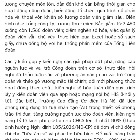
lượng chuyên môn lớn, dẫn đến khó cân bằng thời gian cho
hoạt động công đoàn; biến động tổ chức, quá trình cổ phần
hóa và thoái vốn khiến số lượng đoàn viên giảm sâu. Điển
hình như Tổng công ty Lương thực miền Bắc giảm từ 2.480
xuống còn 1.566 đoàn viên; điểm nghẽn số hóa, việc quản lý
đoàn viên vẫn chủ yếu thực hiện qua Excel hoặc sổ sách
giấy, chưa đồng bộ với hệ thống phần mềm của Tổng Liên
đoàn.
Các ý kiến góp ý kiến nghị các giải pháp đột phá, nâng cao
nguồn lực và vai trò Công đoàn
trên cơ sở thực tiễn, hội
nghị đã thảo luận sâu về phương án nâng cao vai trò Công
đoàn và tháo gỡ vướng mắc tài chính; đổi mới phương thức
hoạt động thực chất, kiến nghị số hóa toàn diện quy trình
lấy ý kiến đoàn viên qua app hoặc mạng nội bộ HIS (khối y
tế). Đặc biệt, Trường Cao đẳng Cơ điện Hà Nội đã tiên
phong ứng dụng trí tuệ nhân tạo (AI) trong thiết kế phong
trào thi đua; tăng cường nguồn lực cho đoàn viên, kiến nghị
nâng tỷ lệ kinh phí giữ lại cho CĐCS lên ít nhất 80% (theo
định hướng Nghị định 105/2026/NĐ-CP) để đơn vị chủ động
chi cho "bữa ăn ca" và phúc lợi hữu hình. Đề xuất nâng trần
chi phụ cấp cán bộ kiêm nhiệm lên mức 55% - 60% tại các