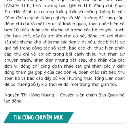
UVBCH TLĐ, Phó trưởng ban QHLĐ TLĐ đồng chí Đoàn
Đức Hân đánh giá cao sự thẳng thắn và
những thông tin
của
Công đoàn ngành Nông nghiệp và Môi trường
đã cung cấp
,
đồng chí chỉ rõ một thực tế khách quan, toàn quốc hiện có
hơn 10 triệu đoàn viên nhưng số lượng cán bộ chuyên trách
còn hạn chế, gây áp lực lớn cho cơ sở, đồng chí ghi nhận
sâu sắc những khó khăn mà các đơn vị đã nêu, đặc biệt là sự
quá tải trong công tác sổ sách, báo cáo khi thực hiện phân
cấp thu chi về cơ sở trong bối cảnh thiếu hụt nhân sự
chuyên trách, nhận diện những bất cập, khó khăn của các
đơn vị, đồng chí cùng đoàn khảo sát ghi nhận các ý kiến
đóng tham gia góp ý của các đơn vị, đoàn khảo sát tiếp thu
toàn bộ và báo cáo đầy đủ với Thường trực Tổng Liên đoàn
để có hướng xử lý kịp thời và đổi mới trong thời gian tới.
Nguyễn Thị Hồng Nhung – Chuyên viên chính Ban Quan hệ
lao động
TIN CÙNG CHUYÊN MỤC