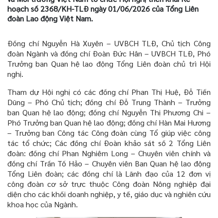
hoạch số 2368/KH-TLĐ ngày 01/06/2026 của Tổng Liên
đoàn Lao động Việt Nam.
Đ
ồng chí Nguyễn Hà Xuyên – UVBCH TLĐ, Chủ tịch Công
đoàn Ngành và đồng chí Đoàn Đức Hân – UVBCH TLĐ, Phó
Trưởng ban Quan hệ lao động Tổng Liên đoàn
chủ trì Hội
nghị.
Tham dự Hội nghị
có
các đồng chí Phan Thị Huệ, Đỗ Tiến
Dũng – Phó Chủ tịch; đồng chí Đỗ Trung Thành – Trưởng
ban Quan hệ lao động; đồng chí Nguyễn Thị Phương Chi –
Phó Trưởng ban Quan hệ lao động; đồng chí Hàn Mai Hương
– Trưởng ban Công tác Công đoàn cùng Tổ giúp việc công
tác tổ
chức; Các đồng chí Đoàn khảo sát số 2 Tổng Liên
đoàn: đồng chí Phan Nghiêm Long – Chuyên viên chính và
đồng chí Trần Tố Hảo – Chuyên viên Ban Quan hệ lao động
Tổng Liên đoàn; các đồng chí là Lãnh đạo của 12 đơn vị
công đoàn cơ sở trực thuộc Công đoàn Nông nghiệp đại
diện cho các khối doanh nghiệp, y tế, giáo dục và nghiên cứu
khoa học của Ngành.