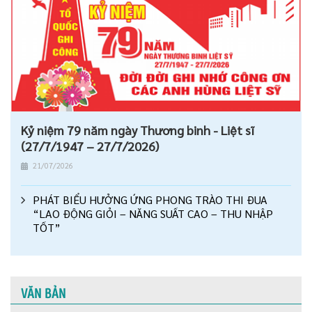
Kỷ niệm 79 năm ngày Thương binh - Liệt sĩ
(27/7/1947 – 27/7/2026)
21/07/2026
PHÁT BIỂU HƯỞNG ỨNG PHONG TRÀO THI ĐUA
“LAO ĐỘNG GIỎI – NĂNG SUẤT CAO – THU NHẬP
TỐT”
VĂN BẢN