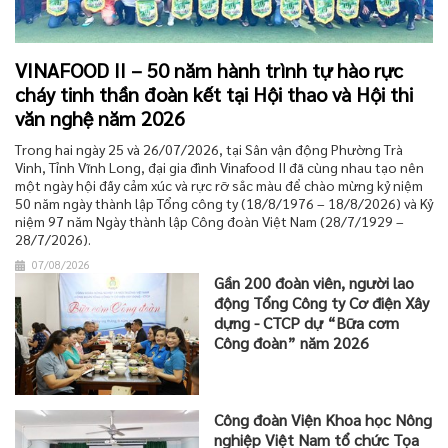
VINAFOOD II – 50 năm hành trình tự hào rực
cháy tinh thần đoàn kết tại Hội thao và Hội thi
văn nghệ năm 2026
Trong hai ngày 25 và 26/07/2026, tại Sân vận động Phường Trà
Vinh, Tỉnh Vĩnh Long, đại gia đình Vinafood II đã cùng nhau tạo nên
một ngày hội đầy cảm xúc và rực rỡ sắc màu để chào mừng kỷ niệm
50 năm ngày thành lập Tổng công ty (18/8/1976 – 18/8/2026) và Kỷ
niệm 97 năm Ngày thành lập Công đoàn Việt Nam (28/7/1929 –
28/7/2026).
07/08/2026
Gần 200 đoàn viên, người lao
động Tổng Công ty Cơ điện Xây
dựng - CTCP dự “Bữa cơm
Công đoàn” năm 2026
Công đoàn Viện Khoa học Nông
nghiệp Việt Nam tổ chức Tọa